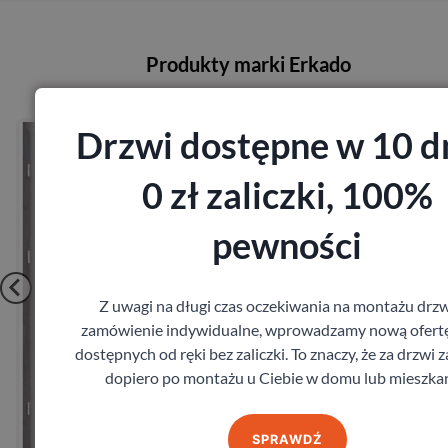
Produkty marki Erkado
Drzwi Erkado Kamelia
Drzwi dostępne w 10 dn
Erkado
724,68
zł
0 zł zaliczki, 100%
z VAT
pewności
Z uwagi na długi czas oczekiwania na montażu drzw
zamówienie indywidualne, wprowadzamy nową ofertę
dostępnych od ręki bez zaliczki. To znaczy, że za drzwi z
dopiero po montażu u Ciebie w domu lub mieszkan
Zobacz
Zamów pomiar
SPRAWDŹ