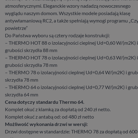
atmosferycznymi. Eleganckie wzory nadadzą nowoczesnego
wyglądu naszym domom. Wszystkie modele posiadają klasę
antywłamaniową RC2, a także spełniają wymogi programu „Cz
powietrze”
Do Państwa wyboru są cztery rodzaje konstrukcji:
– THERMO HOT 88 o izolacyjności cieplnej Ud=0,60 W/(m2K) i
grubości skrzydła 88 mm
– THERMO HOT 78 o izolacyjności cieplnej Ud=0,63 W/(m2K) i
grubości skrzydła 78 mm
– THERMO 78 o izolacyjności cieplnej Ud=0,64 W/(m2K) i grub
skrzydła 78 mm
– THERMO 64 o izolacyjności cieplnej Ud=0,77 W/(m2K) i grub
skrzydła 64 mm
Cena dotyczy standardu Thermo 64.
Komplet okuć z klamką za dopłatą od 240 zł netto.
Komplet okuć z antabą od: od 480 zł netto
Możliwość wykonania drzwi w wersji:
Drzwi dostępne w standardzie: THERMO 78 za dopłatą od 600 