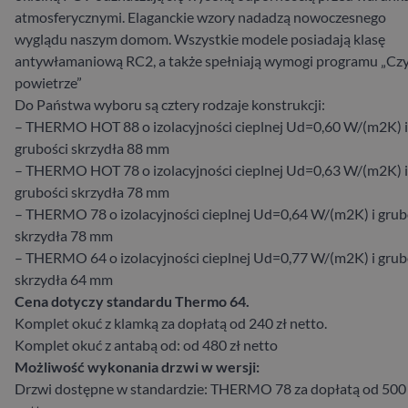
atmosferycznymi. Elaganckie wzory nadadzą nowoczesnego
wyglądu naszym domom. Wszystkie modele posiadają klasę
antywłamaniową RC2, a także spełniają wymogi programu „Cz
powietrze”
Do Państwa wyboru są cztery rodzaje konstrukcji:
– THERMO HOT 88 o izolacyjności cieplnej Ud=0,60 W/(m2K) i
grubości skrzydła 88 mm
– THERMO HOT 78 o izolacyjności cieplnej Ud=0,63 W/(m2K) i
grubości skrzydła 78 mm
– THERMO 78 o izolacyjności cieplnej Ud=0,64 W/(m2K) i grub
skrzydła 78 mm
– THERMO 64 o izolacyjności cieplnej Ud=0,77 W/(m2K) i grub
skrzydła 64 mm
Cena dotyczy standardu Thermo 64.
Komplet okuć z klamką za dopłatą od 240 zł netto.
Komplet okuć z antabą od: od 480 zł netto
Możliwość wykonania drzwi w wersji:
Drzwi dostępne w standardzie: THERMO 78 za dopłatą od 500 