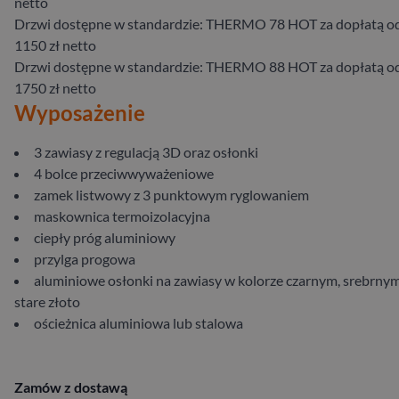
netto
Drzwi dostępne w standardzie: THERMO 78 HOT za dopłatą o
1150 zł netto
Drzwi dostępne w standardzie: THERMO 88 HOT za dopłatą o
1750 zł netto
Wyposażenie
3 zawiasy z regulacją 3D oraz osłonki
4 bolce przeciwwyważeniowe
zamek listwowy z 3 punktowym ryglowaniem
maskownica termoizolacyjna
ciepły próg aluminiowy
przylga progowa
aluminiowe osłonki na zawiasy w kolorze czarnym, srebrnym
stare złoto
ościeżnica aluminiowa lub stalowa
Zamów z dostawą