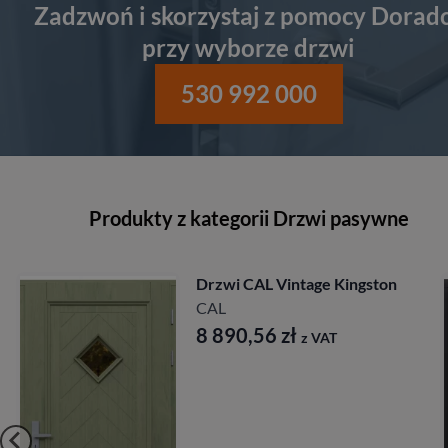
Zadzwoń i skorzystaj z pomocy Dorad
przy wyborze drzwi
530 992 000
Produkty z kategorii Drzwi pasywne
ge Kingston
Drzwi CAL Rycersk
Longinus
CAL
 VAT
7 827,84
zł
z VAT