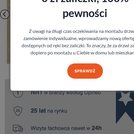
pewności
Z uwagi na długi czas oczekiwania na montażu drzw
zamówienie indywidualne, wprowadzamy nową ofertę
obacz
Zoba
dostępnych od ręki bez zaliczki. To znaczy, że za drzwi z
dopiero po montażu u Ciebie w domu lub mieszkan
w pomiar
Zamów p
SPRAWDŹ