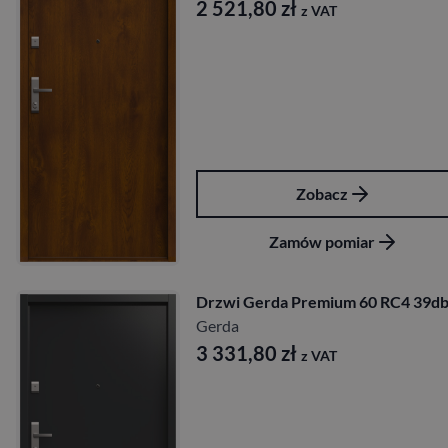
2 521,80
zł
z VAT
Zobacz
Zamów pomiar
Drzwi Gerda Premium 60 RC4 39d
Gerda
3 331,80
zł
z VAT