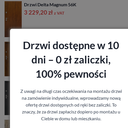
Drzwi Delta Magnum 56K
3 229,20
zł
z VAT
Drzwi dostępne w 10
Drzwi Gerda Premium 60 RC2 39db
2 521,80
zł
z VAT
dni – 0 zł zaliczki,
100% pewności
Drzwi Gerda Premium 60 RC4 39db
Z uwagi na długi czas oczekiwania na montażu drzwi
3 331,80
zł
z VAT
na zamówienie indywidualne, wprowadzamy nową
ofertę drzwi dostępnych od ręki bez zaliczki. To
znaczy, że za drzwi zapłacisz dopiero po montażu u
Ciebie w domu lub mieszkaniu.
Drzwi KMT Klasyczne