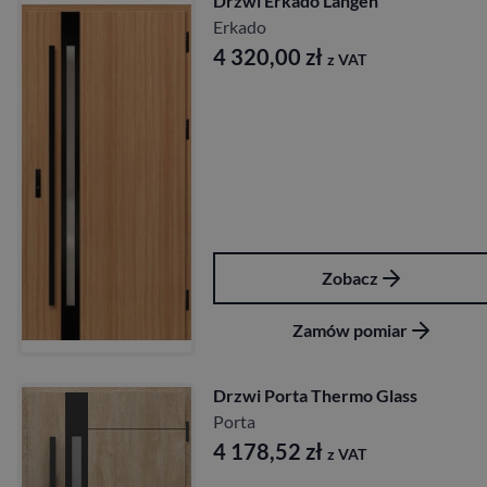
Drzwi Erkado Langen
Erkado
4 320,00
zł
z VAT
Zobacz
Zamów pomiar
Drzwi Porta Thermo Glass
Porta
4 178,52
zł
z VAT