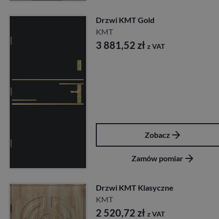
Drzwi KMT Gold
KMT
3 881,52
zł
z VAT
Zobacz
Zamów pomiar
Drzwi KMT Klasyczne
KMT
2 520,72
zł
z VAT