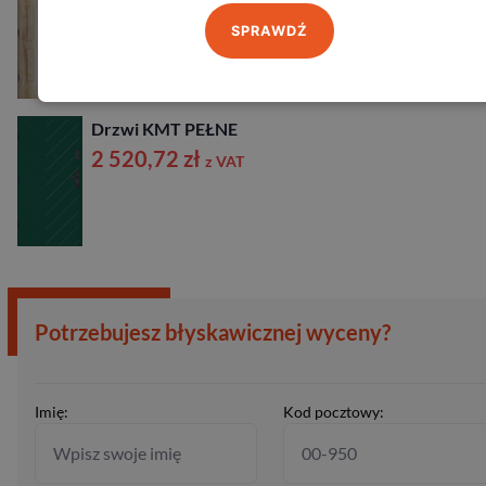
2 520,72
zł
z VAT
SPRAWDŹ
Drzwi KMT PEŁNE
2 520,72
zł
z VAT
Potrzebujesz błyskawicznej wyceny?
Imię:
Kod pocztowy: