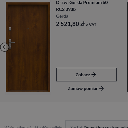
Drzwi Gerda Premium 60
RC4 39db
Gerda
3 331,80
zł
z VAT
Zobacz
Zamów pomiar
…
Sortuj:
Domyślne sortowanie
Wyświetlanie 1–16 z 60 wyników