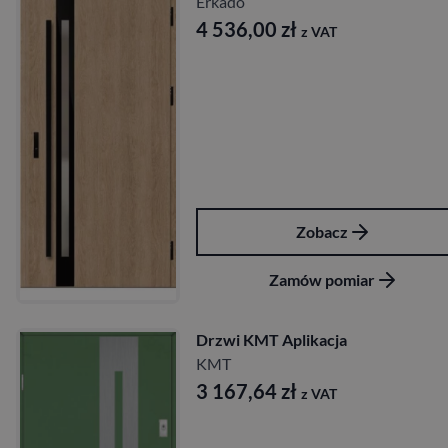
Erkado
4 536,00
zł
z VAT
Zobacz
Zamów pomiar
Drzwi KMT Aplikacja
KMT
3 167,64
zł
z VAT