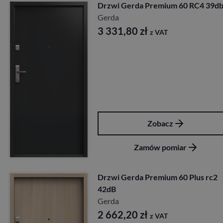
Drzwi Gerda Premium 60 RC4 39d
Gerda
3 331,80
zł
z VAT
Zobacz
Zamów pomiar
Drzwi Gerda Premium 60 Plus rc2
42dB
Gerda
2 662,20
zł
z VAT