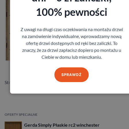
100% pewności
Z uwagi na długi czas oczekiwania na montażu drzwi
na zamówienie indywidualne, wprowadzamy nową
Zobacz
ofertę drzwi dostępnych od ręki bez zaliczki. To
znaczy, że za drzwi zapłacisz dopiero po montażu u
Zamów pomiar
Ciebie w domu lub mieszkaniu.
SPRAWDŹ
Strona
z 4
Następna strona
OFERTY SPECJALNE
Gerda Simply Płaskie rc2 winchester