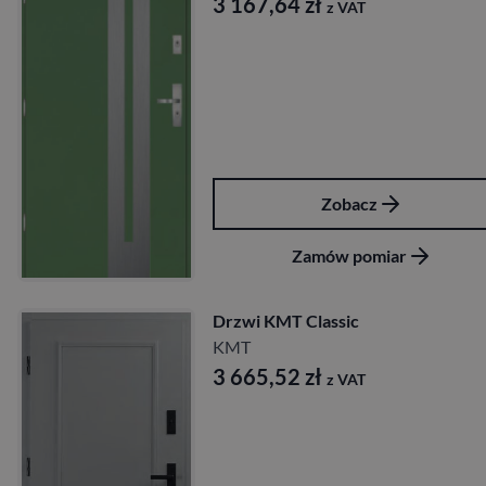
3 167,64
zł
z VAT
Zobacz
Zamów pomiar
Drzwi KMT Classic
KMT
3 665,52
zł
z VAT