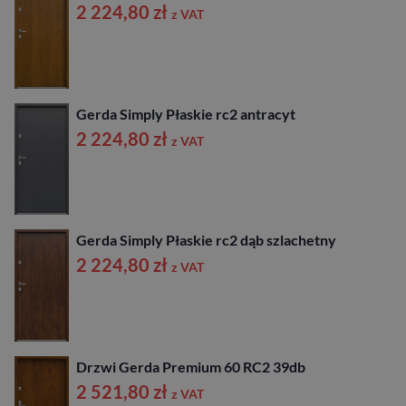
2 224,80
zł
z VAT
Gerda Simply Płaskie rc2 antracyt
2 224,80
zł
z VAT
Gerda Simply Płaskie rc2 dąb szlachetny
2 224,80
zł
z VAT
Drzwi Gerda Premium 60 RC2 39db
2 521,80
zł
z VAT