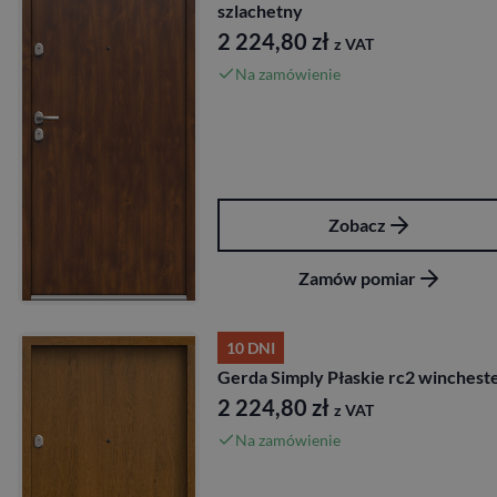
szlachetny
2 224,80
zł
z VAT
Na zamówienie
Zobacz
Zamów pomiar
10 DNI
Gerda Simply Płaskie rc2 winchest
2 224,80
zł
z VAT
Na zamówienie