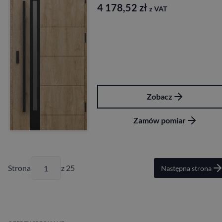
4 178,52
zł
z VAT
Zobacz
Zamów pomiar
Strona
z 25
Następna strona