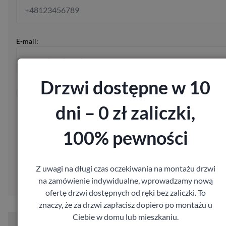
E-mail:
Drzwi dostępne w 10
Wysyłając formularz wyrażasz zgodę na przetwarzanie Twoich
danych osobowych w celu skontaktowania się z Tobą w sprawie
dni – 0 zł zaliczki,
Twojego zamówienia, zgodnie z ustawą z dnia 29.08.97 o ochro
danych osobowych, Dz. U. Nr 133, poz. 883.
100% pewności
Poproś o wycenę
Z uwagi na długi czas oczekiwania na montażu drzwi
na zamówienie indywidualne, wprowadzamy nową
ofertę drzwi dostępnych od ręki bez zaliczki. To
znaczy, że za drzwi zapłacisz dopiero po montażu u
Ciebie w domu lub mieszkaniu.