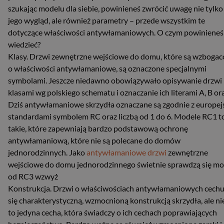
szukając modelu dla siebie, powinieneś zwrócić uwagę nie tylko
jego wygląd, ale również parametry – przede wszystkim te
dotyczące właściwości antywłamaniowych. O czym powinieneś
wiedzieć?
Klasy. Drzwi zewnętrzne wejściowe do domu, które są wzboga
o właściwości antywłamaniowe, są oznaczone specjalnymi
symbolami. Jeszcze niedawno obowiązywało opisywanie drzwi
klasami wg polskiego schematu i oznaczanie ich literami A, B ora
Dziś antywłamaniowe skrzydła oznaczane są zgodnie z europej
standardami symbolem RC oraz liczbą od 1 do 6. Modele RC1 t
takie, które zapewniają bardzo podstawową ochronę
antywłamaniową, które nie są polecane do domów
jednorodzinnych. Jako
antywłamaniowe drzwi
zewnętrzne
wejściowe do domu jednorodzinnego świetnie sprawdzą się mo
od RC3 wzwyż
Konstrukcja. Drzwi o właściwościach antywłamaniowych cechu
się charakterystyczną, wzmocnioną konstrukcją skrzydła, ale nie
to jedyna cecha, która świadczy o ich cechach poprawiających