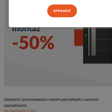
SPRAWDŹ
Zadzwoń i porozmawiaj o swoich potrzebach z naszymi
specjalistami.
SKONTAKTUJ SIĘ