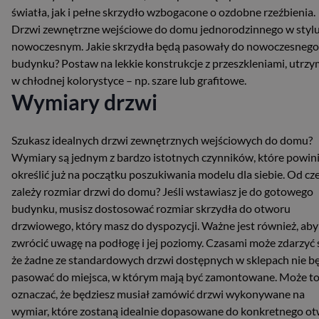
światła, jak i pełne skrzydło wzbogacone o ozdobne rzeźbienia.
Drzwi zewnętrzne wejściowe do domu jednorodzinnego w styl
nowoczesnym. Jakie skrzydła będą pasowały do nowoczesnego
budynku? Postaw na lekkie konstrukcje z przeszkleniami, utrz
w chłodnej kolorystyce – np. szare lub grafitowe.
Wymiary drzwi
Szukasz idealnych drzwi zewnętrznych wejściowych do domu?
Wymiary są jednym z bardzo istotnych czynników, które powin
określić już na początku poszukiwania modelu dla siebie. Od cz
zależy rozmiar drzwi do domu? Jeśli wstawiasz je do gotowego
budynku, musisz dostosować rozmiar skrzydła do otworu
drzwiowego, który masz do dyspozycji. Ważne jest również, aby
zwrócić uwagę na podłogę i jej poziomy. Czasami może zdarzyć s
że żadne ze standardowych drzwi dostępnych w sklepach nie b
pasować do miejsca, w którym mają być zamontowane. Może t
oznaczać, że będziesz musiał zamówić drzwi wykonywane na
wymiar, które zostaną idealnie dopasowane do konkretnego o