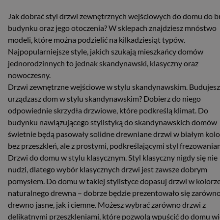
Jak dobrać styl drzwi zewnętrznych wejściowych do domu do b
budynku oraz jego otoczenia? W sklepach znajdziesz mnóstwo
modeli, które można podzielić na kilkadziesiąt typów.
Najpopularniejsze style, jakich szukają mieszkańcy domów
jednorodzinnych to jednak skandynawski, klasyczny oraz
nowoczesny.
Drzwi zewnętrzne wejściowe w stylu skandynawskim. Budujesz 
urządzasz dom w stylu skandynawskim? Dobierz do niego
odpowiednie skrzydła drzwiowe, które podkreślą klimat. Do
budynku nawiązującego stylistyką do skandynawskich domów
świetnie będą pasowały solidne drewniane drzwi w białym kolo
bez przeszkleń, ale z prostymi, podkreślającymi styl frezowania
Drzwi do domu w stylu klasycznym. Styl klasyczny nigdy się nie
nudzi, dlatego wybór klasycznych drzwi jest zawsze dobrym
pomysłem. Do domu w takiej stylistyce dopasuj drzwi w kolorz
naturalnego drewna – dobrze będzie prezentowało się zarówn
drewno jasne, jak i ciemne. Możesz wybrać zarówno drzwi z
delikatnymi przeszkleniami, które pozwolą wpuścić do domu wi