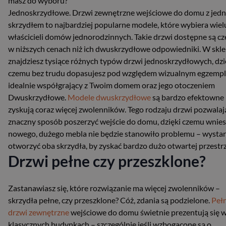
masz do wyboru?
Jednoskrzydłowe. Drzwi zewnętrzne wejściowe do domu z jed
skrzydłem to najbardziej popularne modele, które wybiera wiel
właścicieli domów jednorodzinnych. Takie drzwi dostępne są cz
w niższych cenach niż ich dwuskrzydłowe odpowiedniki. W skl
znajdziesz tysiące różnych typów drzwi jednoskrzydłowych, dzi
czemu bez trudu dopasujesz pod względem wizualnym egzempl
idealnie współgrający z Twoim domem oraz jego otoczeniem
Dwuskrzydłowe.
Modele dwuskrzydłowe
są bardzo efektowne 
zyskują coraz więcej zwolenników. Tego rodzaju drzwi pozwalaj
znaczny sposób poszerzyć wejście do domu, dzięki czemu wnies
nowego, dużego mebla nie będzie stanowiło problemu – wysta
otworzyć oba skrzydła, by zyskać bardzo dużo otwartej przestrz
Drzwi pełne czy przeszklone?
Zastanawiasz się, które rozwiązanie ma więcej zwolenników –
skrzydła pełne, czy przeszklone? Cóż, zdania są podzielone.
Peł
drzwi zewnętrzne
wejściowe do domu świetnie prezentują się 
klasycznych budynkach – szczególnie jeśli wzbogacone są o