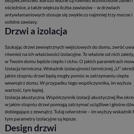
bezpieczeństwo. Bardzo ważne są również wzmocnione zamki i
ościeżnice, a także większa liczba zawiasów – w drzwiach
antywłamaniowych stosuje się zwykle co najmniej trzy mocne i
solidne zawiasy.
Drzwi a izolacja
Szukając drzwi zewnętrznych wejściowych do domu, zwróć uw
również na ich właściwości izolacyjne. To właśnie od nich zależy,
w Twoim domu będzie ciepło i cicho. O jakich parametrach mo
Izolacja termiczna. Wskaźnik izolacyjności termicznej „U” określ
jakim stopniu drzwi będą mogły pomóc w zatrzymaniu ciepła
wewnątrz domu. W przypadku tego współczynnika, im wyższa
wartość, tym lepiej.
Izolacja akustyczna. Współczynnik izolacji akustycznej Rw okreś
w jakim stopniu drzwi pomogą zatrzymać uciążliwe i głośne dźw
dobiegające z zewnątrz. Tutaj odwrotnie – im wyższy wskaźnik 
tym parametry izolacyjne są lepsze.
Design drzwi