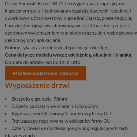
Drzwi Barański Retro DB 157 to wyjątkowa propozycja w
klasycznym stylu, inspirowana elegancją dawnych rezydencji
dworkowych. Stanowi rozwinięcie linii Classic, prezentując jej
bardziej dostojną i wyrafinowaną wersję. Charakteryzuje się
ozdobnym wykończeniem ramiaków oraz szkleń, wzbogacony
dekoracyjnymi aplikacjami.
Kolorystyka oraz modele dostępne w galerii zdjęć.
Cena dotyczy modelu wraz z ościeżnicą, okuciami i klamką.
Dopłata do antaby od: 864 zł brutto
Możliwe dodatkowe płatności
Wyposażenie drzwi
​Skrzydło ​o ​grubości​ 78​mm
Ościeżnica ​stała ​o ​wymiarach​ 105​x​60​mm
​Ryglowy zamek listwowy 3-punktowy firmy GU
​Trzy ​zaczepy ​regulowane ​w ​ościeżnicy ​firmy​ GU
Cztery ​zawiasy​ umożliwiające ​płynną ​regulację ​w ​trzech ​
płaszczyznach​