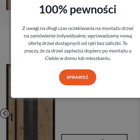
Zamów pomiar
100% pewności
Z uwagi na długi czas oczekiwania na montażu drzwi
na zamówienie indywidualne, wprowadzamy nową
ofertę drzwi dostępnych od ręki bez zaliczki. To
Produkty marki Barański
znaczy, że za drzwi zapłacisz dopiero po montażu u
Ciebie w domu lub mieszkaniu.
Drzwi BARAŃSKI PRESTIGE
DB 431
SPRAWDŹ
Barański
7 992,00
zł
z VAT