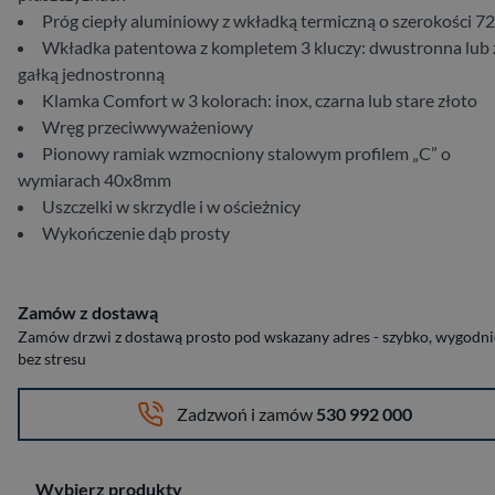
Próg ​ciepły ​aluminiowy​ z​ wkładką ​termiczną ​o ​szerokości ​7
Wkładka ​patentowa ​z ​kompletem ​3 ​kluczy: ​dwustronna ​lub​​ ​z
gałką ​jednostronną​
Klamka Comfort w 3 kolorach: inox, czarna lub stare złoto
Wręg ​przeciwwyważeniowy
​Pionowy ​ramiak ​wzmocniony​ stalowym ​profilem ​„C” ​o ​
wymiarach ​40​x​8mm
Uszczelki ​w ​skrzydle​ i ​w ​ościeżnicy​
Wykończenie​ dąb ​prosty
Zamów z dostawą
Zamów drzwi z dostawą prosto pod wskazany adres - szybko, wygodnie
bez stresu
Zadzwoń i zamów
530 992 000
Wybierz produkty