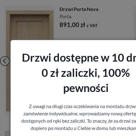
Drzwi Porta Nova
Porta
891,00
zł
z VAT
Drzwi dostępne w 10 dn
0 zł zaliczki, 100%
pewności
Zobacz
Z uwagi na długi czas oczekiwania na montażu drzw
Zamów pomiar
zamówienie indywidualne, wprowadzamy nową ofertę
dostępnych od ręki bez zaliczki. To znaczy, że za drzwi z
dopiero po montażu u Ciebie w domu lub mieszkan