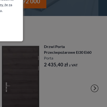
i
530 992 000
y, że za
u.
Drzwi Porta
Przeciwpożarowe Ei30 Ei60
Porta
2 435,40
zł
z VAT