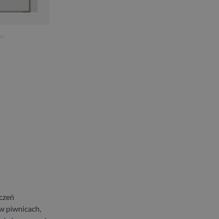
czeń
w piwnicach,