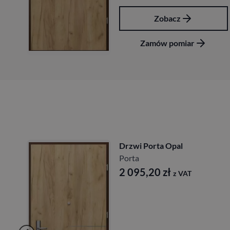
Zobacz
Zamów pomiar
Drzwi Porta Opal
Porta
2 095,20
zł
z VAT