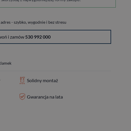
dres - szybko, wygodnie i bez stresu
woń i zamów
530 992 000
 klamek
y
Solidny montaż
Gwarancja na lata