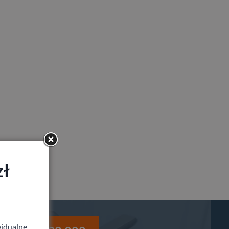
zł
idualne,