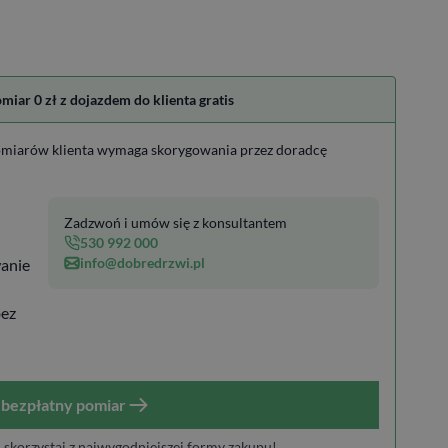
ar 0 zł z dojazdem do klienta gratis
miarów klienta wymaga skorygowania przez doradcę
Zadzwoń i umów się z konsultantem
530 992 000
info@dobredrzwi.pl
anie
bez
bezpłatny pomiar
i skorzystaj z najwygodniejszej formy zakupu!