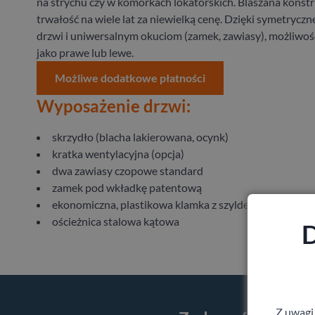
na strychu czy w komórkach lokatorskich. Blaszana konst
trwałość na wiele lat za niewielką cenę. Dzięki symetryczn
drzwi i uniwersalnym okuciom (zamek, zawiasy), możliwo
jako prawe lub lewe.
Możliwe dodatkowe płatności
Wyposażenie drzwi:
skrzydło (blacha lakierowana, ocynk)
kratka wentylacyjna (opcja)
dwa zawiasy czopowe standard
zamek pod wkładkę patentową
ekonomiczna, plastikowa klamka z szyldem okrągłym i 
ościeżnica stalowa kątowa
D
Z uwagi