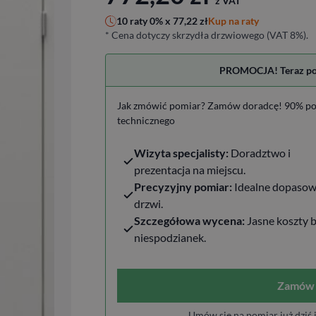
z VAT
Kup na raty
10 raty 0% x
77,22
zł
* Cena dotyczy skrzydła drzwiowego (VAT 8%).
PROMOCJA! Teraz pomi
Jak zmówić pomiar? Zamów doradcę! 90% po
technicznego
Wizyta specjalisty:
Doradztwo i
prezentacja na miejscu.
Precyzyjny pomiar:
Idealne dopasow
drzwi.
Szczegółowa wycena:
Jasne koszty 
niespodzianek.
Zamów 
Umów się na pomiar już dziś 