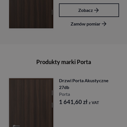
Zobacz
Zamów pomiar
Produkty marki Porta
Drzwi Porta Akustyczne
27db
Porta
1 641,60
zł
z VAT