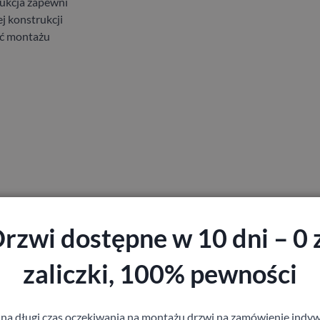
rukcja zapewni
ej konstrukcji
ść montażu
rozetą
rzwi dostępne w 10 dni – 0 
zaliczki, 100% pewności
 na długi czas oczekiwania na montażu drzwi na zamówienie indyw