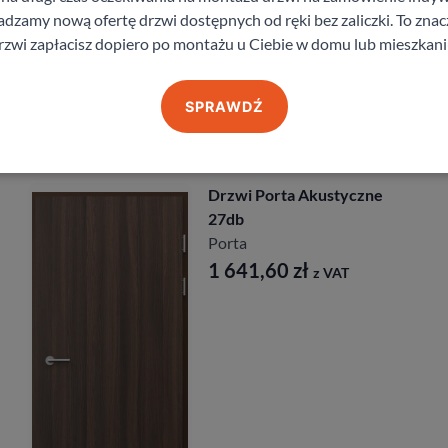
staj z pomocy Doradcy przy wyborze drzw
zamy nową ofertę drzwi dostępnych od ręki bez zaliczki. To znacz
rzwi zapłacisz dopiero po montażu u Ciebie w domu lub mieszkani
SPRAWDŹ
Produkty z kategorii Drzwi techniczne
Drzwi Porta Akustyczne
27db
Porta
1 641,60
zł
z VAT