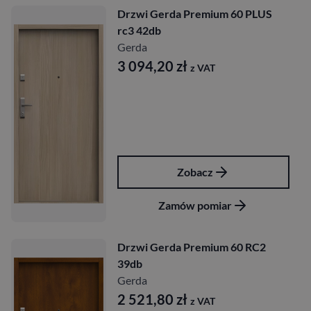
Drzwi Gerda Premium 60 PLUS
rc3 42db
Gerda
3 094,20
zł
z VAT
Zobacz
Zamów pomiar
Drzwi Gerda Premium 60 RC2
39db
Gerda
2 521,80
zł
z VAT