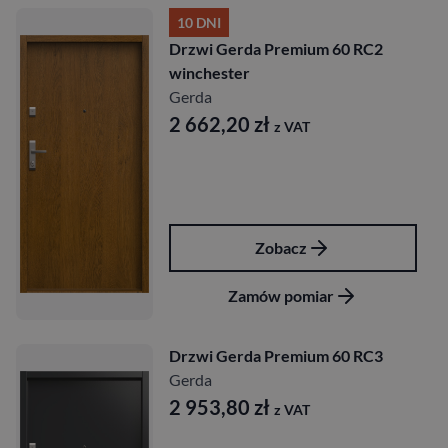
10 DNI
Drzwi Gerda Premium 60 RC2
winchester
Gerda
2 662,20
zł
z VAT
Zobacz
Zamów pomiar
Drzwi Gerda Premium 60 RC3
Gerda
2 953,80
zł
z VAT