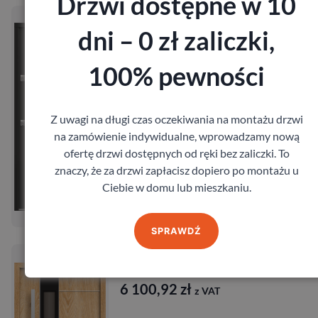
Drzwi dostępne w 10
Drzwi Gerda Tempo Płaskie W00
Gerda
dni – 0 zł zaliczki,
2 752,92
zł
z VAT
100% pewności
Z uwagi na długi czas oczekiwania na montażu drzwi
na zamówienie indywidualne, wprowadzamy nową
ofertę drzwi dostępnych od ręki bez zaliczki. To
znaczy, że za drzwi zapłacisz dopiero po montażu u
Zobacz
Ciebie w domu lub mieszkaniu.
Zamów pomiar
SPRAWDŹ
Drzwi Gerda Air Glass Linz
Gerda
6 100,92
zł
z VAT