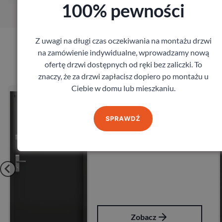
100% pewności
Z uwagi na długi czas oczekiwania na montażu drzwi
na zamówienie indywidualne, wprowadzamy nową
Produkty marki Gerda
ofertę drzwi dostępnych od ręki bez zaliczki. To
znaczy, że za drzwi zapłacisz dopiero po montażu u
Ciebie w domu lub mieszkaniu.
PREMIUM RC4
Drzwi Gerda ALT
Gerda
10 442,52
zł
z
SPRAWDŹ
z VAT
cz
Zobacz