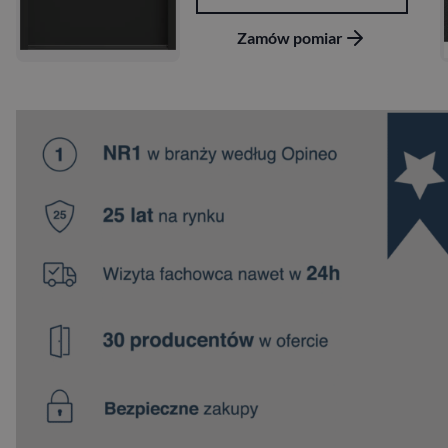
omiar
Zamów pomi