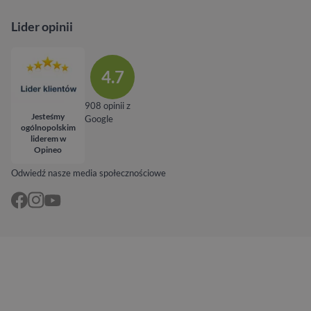
Lider opinii
4.7
908 opinii z
Jesteśmy
Google
ogólnopolskim
liderem w
Opineo
Odwiedź nasze media społecznościowe