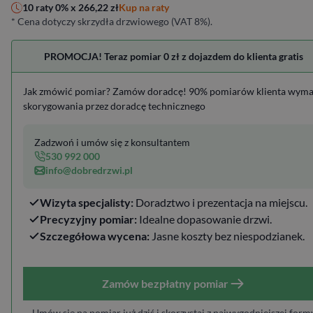
Kup na raty
10 raty 0% x
266,22
zł
* Cena dotyczy skrzydła drzwiowego (VAT 8%).
PROMOCJA! Teraz pomiar 0 zł z dojazdem do klienta gratis
Jak zmówić pomiar? Zamów doradcę! 90% pomiarów klienta wym
skorygowania przez doradcę technicznego
Zadzwoń i umów się z konsultantem
530 992 000
info@dobredrzwi.pl
Wizyta specjalisty:
Doradztwo i prezentacja na miejscu.
Precyzyjny pomiar:
Idealne dopasowanie drzwi.
Szczegółowa wycena:
Jasne koszty bez niespodzianek.
Zamów bezpłatny pomiar
Umów się na pomiar już dziś i skorzystaj z najwygodniejszej form