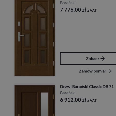
Barański
7 776,00
zł
z VAT
Zobacz
Zamów pomiar
Drzwi Barański Classic DB 71
Barański
6 912,00
zł
z VAT