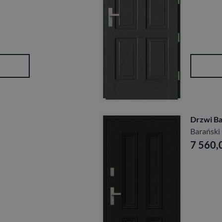
Drzwi Ba
Barański
7 560,