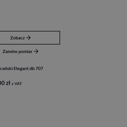
Zobacz
Zamów pomiar
rański Elegant db 707
00
zł
z VAT