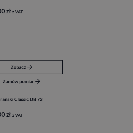
00
zł
z VAT
Zobacz
Zamów pomiar
rański Classic DB 73
00
zł
z VAT