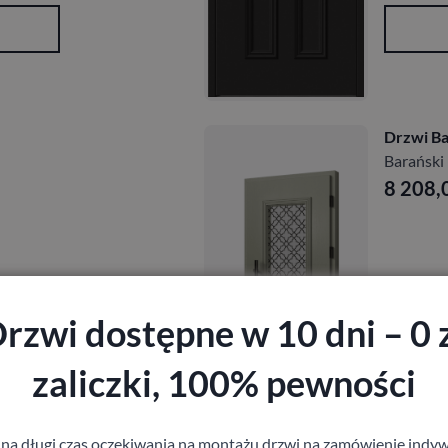
Drzwi Ba
Barański
8 208,
rzwi dostępne w 10 dni – 0 
zaliczki, 100% pewności
 na długi czas oczekiwania na montażu drzwi na zamówienie indyw