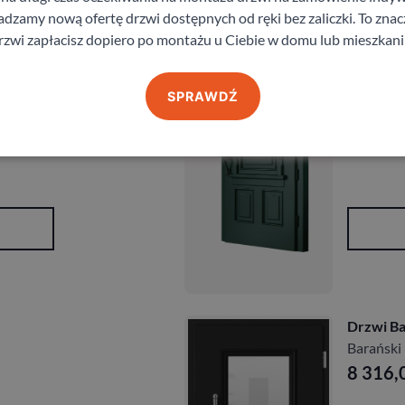
zamy nową ofertę drzwi dostępnych od ręki bez zaliczki. To znacz
Drzwi Ba
rzwi zapłacisz dopiero po montażu u Ciebie w domu lub mieszkani
Barański
8 748,
SPRAWDŹ
Drzwi Ba
Barański
8 316,