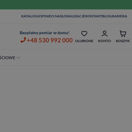
WIZYTA I POMIAR W 
KATALOGI
OPINIE
O NAS
LOKALIZACJE
KONTAKT
BLOG
KARIERA
ZŁ
OPIEKA SERWISOWA AŻ 7 LAT
ZŁ
Bezpłatny pomiar w domu!
+48 530 992 000
ULUBIONE
KONTO
KOSZYK
ŚCIOWE
Szerokość
80 cm
90 cm
100 cm