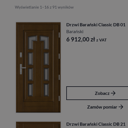
Wyświetlanie 1–16 z 91 wyników
Drzwi Barański Classic DB 01
Barański
6 912,00
zł
z VAT
Zobacz
Zamów pomiar
Drzwi Barański Classic DB 21