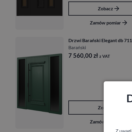
Zobacz
Zamów pomiar
Drzwi Barański Elegant db 711
Barański
7 560,00
zł
z VAT
D
Zobacz
Zamów pomiar
Z uwagi