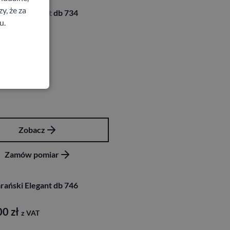
y, że za
rański Elegant db 734
u.
00
zł
z VAT
Zobacz
Zamów pomiar
rański Elegant db 746
00
zł
z VAT