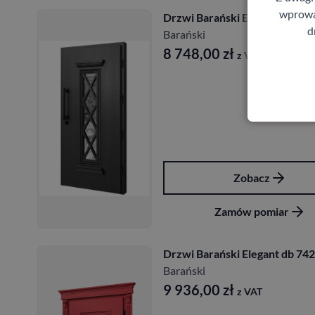
wprowad
Drzwi Barański Elegant db 726
d
Barański
8 748,00
zł
z VAT
Zobacz
Zamów pomiar
Drzwi Barański Elegant db 742
Barański
9 936,00
zł
z VAT