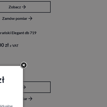
Zobacz
Zamów pomiar
rański Elegant db 719
00
zł
z VAT
zł
Zobacz
Zamów pomiar
idualne,