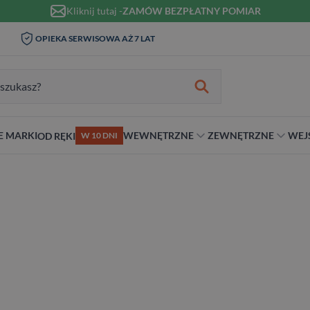
Kliknij tutaj -
ZAMÓW BEZPŁATNY POMIAR
WIZYTA I POMIAR W DOMU 0
 LAT
MONTAŻ I KLAMKI OD 1
ZŁ
zukiwania:
E MARKI
WEWNĘTRZNE
ZEWNĘTRZNE
WEJ
OD RĘKI
W 10 DNI
nie
teriał
Materiał
Rodzaj
Rodzaj
Antywłamaniowe
ybrydowe
Szklane
Dwuskrzydłowe
Dwuskrzydłowe
RC2
snym stylu
alowe
Ościeżnicą
Niestandardowe wymiary
70 cm
RC3
ewniane
80 cm
RC4
90 cm
Na wymiar