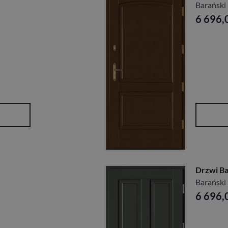
Barański
6 696,
Drzwi Ba
Barański
6 696,