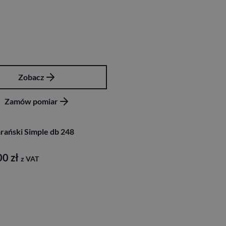
Zobacz
Zamów pomiar
rański Simple db 248
00
zł
z VAT