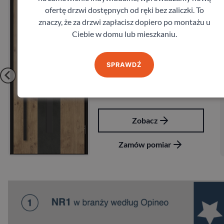
Drzwi BARAŃSKI PRESTIGE
Drz
ofertę drzwi dostępnych od ręki bez zaliczki. To
B 431
DB 
znaczy, że za drzwi zapłacisz dopiero po montażu u
arański
Bara
Ciebie w domu lub mieszkaniu.
7 992,00
zł
8 2
z VAT
SPRAWDŹ
Zobacz
Zamów pomiar