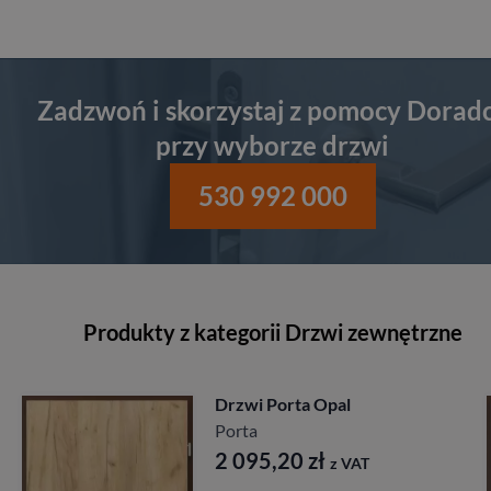
Zadzwoń i skorzystaj z pomocy Dorad
przy wyborze drzwi
530 992 000
Produkty z kategorii Drzwi zewnętrzne
ta Opal
Drzwi Porta
27db
Porta
20
zł
z VAT
1 641,60
z