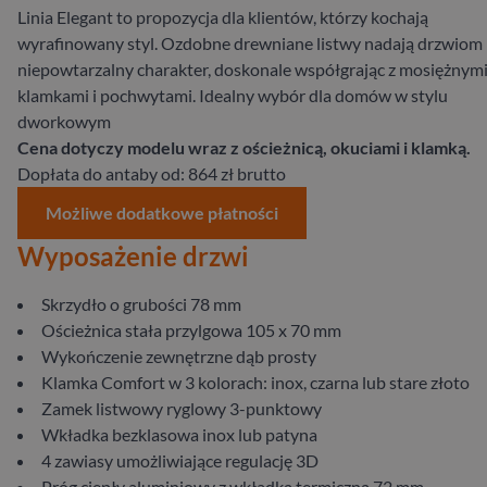
Linia Elegant to propozycja dla klientów, którzy kochają
wyrafinowany styl. Ozdobne drewniane listwy nadają drzwiom
niepowtarzalny charakter, doskonale współgrając z mosiężnym
klamkami i pochwytami. Idealny wybór dla domów w stylu
dworkowym
Cena dotyczy modelu wraz z ościeżnicą, okuciami i klamką.
Dopłata do antaby od: 864 zł brutto
Możliwe dodatkowe płatności
Wyposażenie drzwi
Skrzydło o grubości 78 mm
Ościeżnica stała przylgowa 105 x 70 mm
Wykończenie zewnętrzne dąb prosty
Klamka Comfort w 3 kolorach: inox, czarna lub stare złoto
Zamek listwowy ryglowy 3-punktowy
Wkładka bezklasowa inox lub patyna
4 zawiasy umożliwiające regulację 3D
Próg ciepły aluminiowy z wkładką termiczną 72 mm