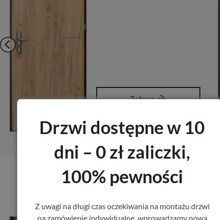
Zobacz
Zob
Drzwi dostępne w 10
ów pomiar
Zamów 
dni – 0 zł zaliczki,
100% pewności
Produkty marki Barański
Z uwagi na długi czas oczekiwania na montażu drzwi
na zamówienie indywidualne, wprowadzamy nową