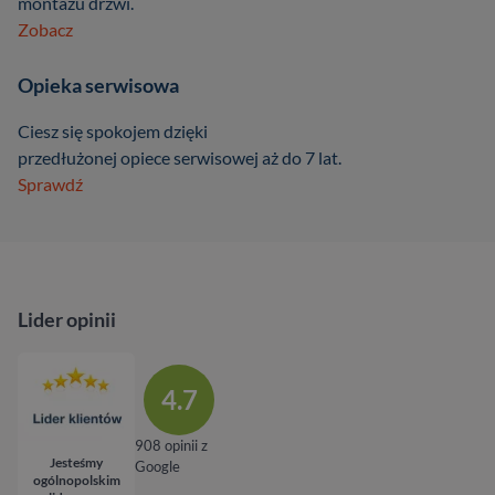
montażu drzwi.
Zobacz
Opieka serwisowa
Ciesz się spokojem dzięki
przedłużonej opiece serwisowej aż do 7 lat.
Sprawdź
Lider opinii
4.7
908 opinii z
Jesteśmy
Google
ogólnopolskim