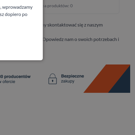
Liczba produktów: 0
ne, wprowadzamy
isz dopiero po
ncji i budżetu, zalecamy skontaktować się z naszym
atwimy Ci to zadanie. Opowiedz nam o swoich potrzebach i