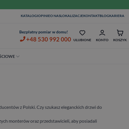
KATALOGI
OPINIE
O NAS
LOKALIZACJE
KONTAKT
BLOG
KARIERA
MONTAŻ I KLAMKI OD 1ZŁ
OPIEKA SERWISOWA AŻ 7 
Bezpłatny pomiar w domu!
+48 530 992 000
ULUBIONE
KONTO
KOSZYK
ŚCIOWE
Szerokość
80 cm
90 cm
100 cm
ucentów z Polski. Czy szukasz eleganckich drzwi do
ych monterów oraz przedstawicieli, aby posiadali