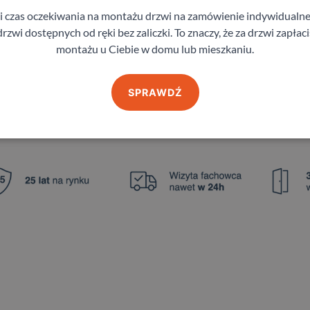
oduktów: 0
Liczba produktów: 0
gi czas oczekiwania na montażu drzwi na zamówienie indywidual
rzwi dostępnych od ręki bez zaliczki. To znaczy, że za drzwi zapłac
montażu u Ciebie w domu lub mieszkaniu.
n lub kilka modeli. Aby dobrać najlepszy model do swoich prefere
etek stron katalogów może być dla Ciebie wyzwaniem. Dlatego uł
SPRAWDŹ
my drzwi, które idealnie komponują się z Twoim wnętrzem.