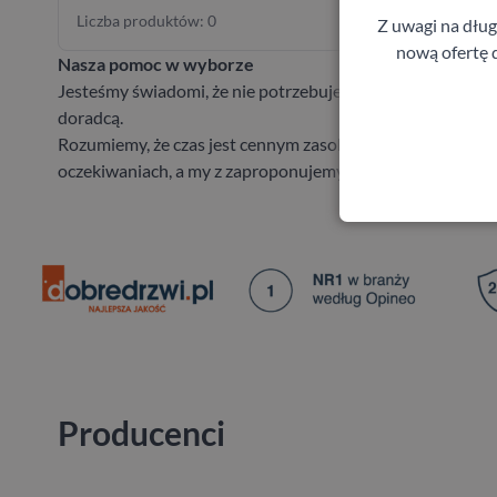
Liczba produktów: 0
Liczba pr
Z uwagi na dłu
nową ofertę d
Nasza pomoc w wyborze
Jesteśmy świadomi, że nie potrzebujesz 1500 drzwi, a jede
doradcą.
Rozumiemy, że czas jest cennym zasobem i przeglądanie s
oczekiwaniach, a my z zaproponujemy i bezpłatnie wyceni
Producenci