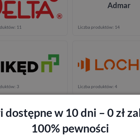
Admar
oduktów: 11
Liczba produktów: 14
oduktów: 3
Liczba produktów: 4
 dostępne w 10 dni – 0 zł zal
CORONA
100% pewności