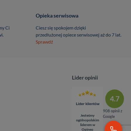
Opieka serwisowa
my Ci
Ciesz się spokojem dzięki
i.
przedłużonej opiece serwisowej aż do 7 lat.
Sprawdź
Lider opinii
4.7
908 opinii z
Jesteśmy
Google
ogólnopolskim
liderem w
Opineo