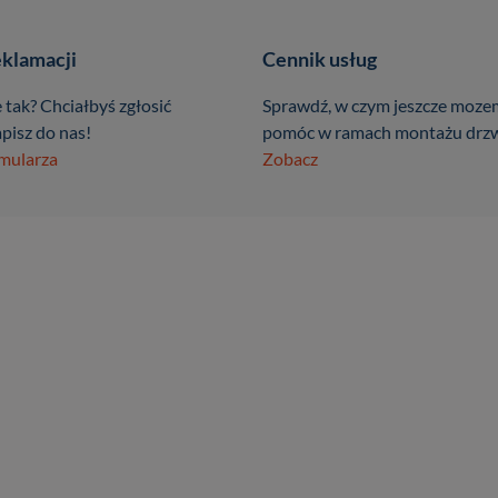
eklamacji
Cennik usług
 tak? Chciałbyś zgłosić
Sprawdź, w czym jeszcze moze
pisz do nas!
pomóc w ramach montażu drzw
rmularza
Zobacz