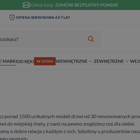
Kliknij tutaj -
ZAMÓW BEZPŁATNY POMIAR
WIZYTA I POMIAR W DOMU 0
OPIEKA SERWISOWA AŻ 7 LAT
ZŁ
zukiwania:
E MARKI
WEWNĘTRZNE
ZEWNĘTRZNE
WEJ
OD RĘKI
W 10 DNI
nie
teriał
Materiał
Rodzaj
Rodzaj
Antywłamaniowe
ybrydowe
Szklane
Dwuskrzydłowe
Dwuskrzydłowe
RC2
snym stylu
alowe
Ościeżnicą
Niestandardowe wymiary
70 cm
RC3
ewniane
80 cm
RC4
90 cm
iesz ponad 1500 unikalnych modeli drzwi od 30 renomowanych prod
Na wymiar
 do wiejskiej chaty, z nami na pewno znajdziesz coś dla siebie.
amy o dobre relacje z każdym z nich. Szkolimy u producentów nasz
nego montażu.