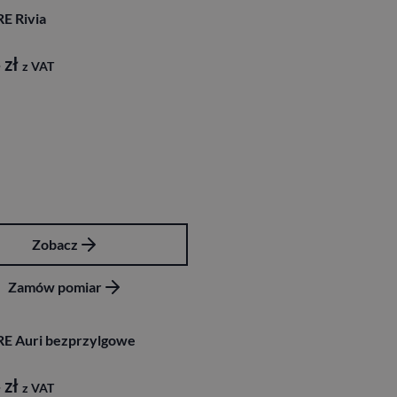
E Rivia
4
zł
z VAT
Zobacz
Zamów pomiar
RE Auri bezprzylgowe
4
zł
z VAT