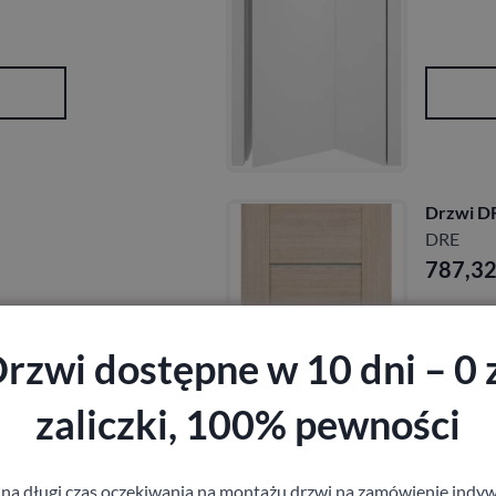
e
Drzwi DR
DRE
787,3
rzwi dostępne w 10 dni – 0 
zaliczki, 100% pewności
 na długi czas oczekiwania na montażu drzwi na zamówienie indyw