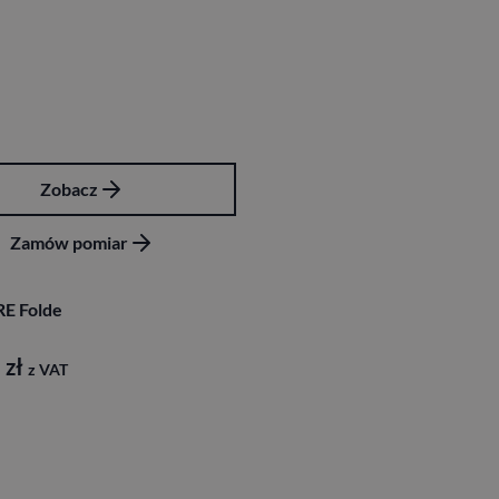
Zobacz
Zamów pomiar
E Folde
8
zł
z VAT