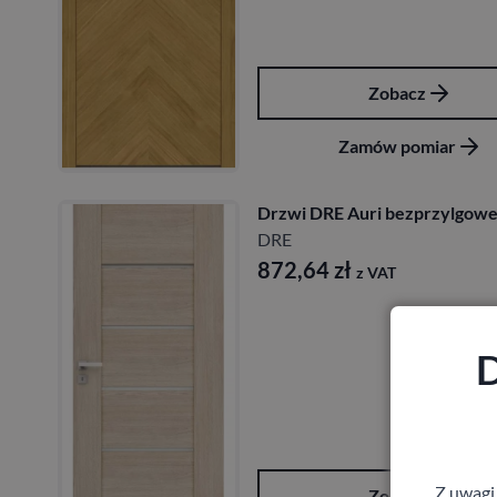
Zobacz
Zamów pomiar
Drzwi DRE Auri bezprzylgow
DRE
872,64
zł
z VAT
D
Z uwagi
Zobacz