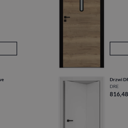
we
Drzwi DR
DRE
816,4