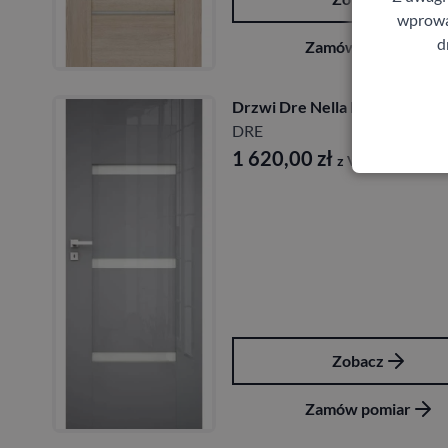
wprowad
d
Zamów pomiar
Drzwi Dre Nella bezprzylgow
DRE
1 620,00
zł
z VAT
Zobacz
Zamów pomiar