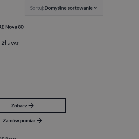
Sortuj:
Domyślne sortowanie
RE Nova 80
6
zł
z VAT
Zobacz
Zamów pomiar
RE Reva