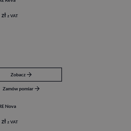
2
zł
z VAT
Zobacz
Zamów pomiar
RE Nova
2
zł
z VAT