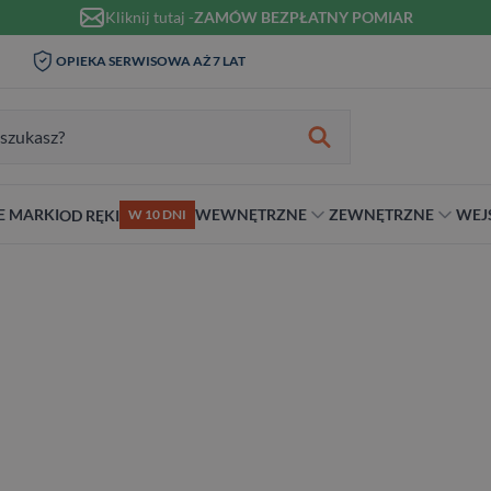
Kliknij tutaj -
ZAMÓW BEZPŁATNY POMIAR
WIZYTA I POMIAR W DOMU 0
T
MONTAŻ I KLAMKI OD 1ZŁ
ZŁ
zukiwania:
E MARKI
WEWNĘTRZNE
ZEWNĘTRZNE
WEJ
OD RĘKI
W 10 DNI
nie
teriał
Materiał
Rodzaj
Rodzaj
Antywłamaniowe
ybrydowe
Szklane
Dwuskrzydłowe
Dwuskrzydłowe
RC2
snym stylu
alowe
Ościeżnicą
Niestandardowe wymiary
70 cm
RC3
ewniane
80 cm
RC4
90 cm
Na wymiar