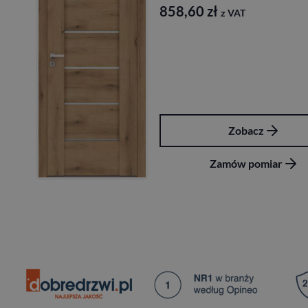
858,60
zł
z VAT
Zobacz
Zamów pomiar