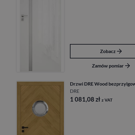
Zobacz
Zamów pomiar
Drzwi DRE Wood bezprzylgo
DRE
1 081,08
zł
z VAT