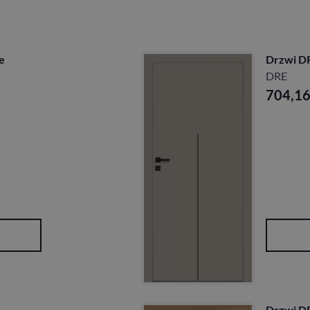
e
Drzwi D
DRE
704,1
Drzwi D