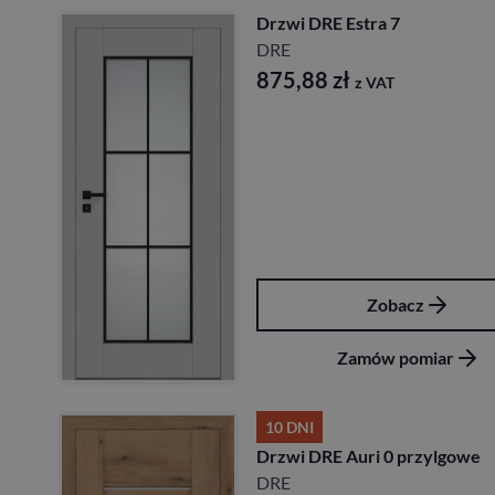
Drzwi DRE Estra 7
DRE
875,88
zł
z VAT
Zobacz
Zamów pomiar
10 DNI
Drzwi DRE Auri 0 przylgowe
DRE