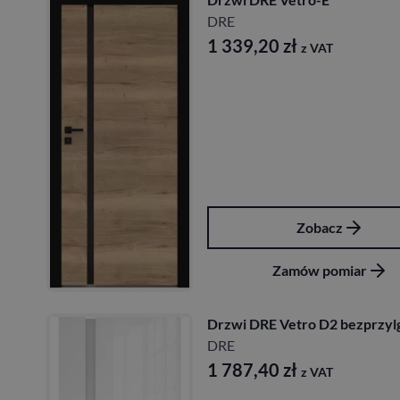
DRE
1 339,20
zł
z VAT
Zobacz
Zamów pomiar
Drzwi DRE Vetro D2 bezprzy
DRE
1 787,40
zł
z VAT