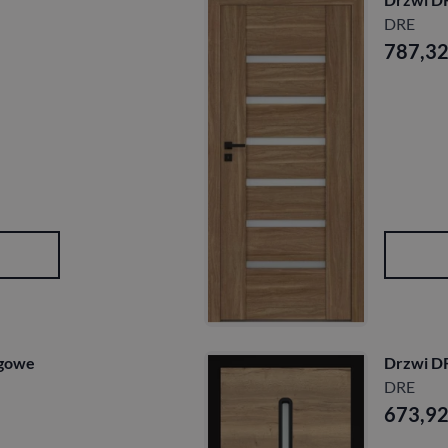
DRE
787,3
lgowe
Drzwi D
DRE
673,9