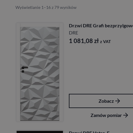
Wyświetlanie 1–16 z 79 wyników
Drzwi DRE Grafi bezprzylgow
DRE
1 081,08
zł
z VAT
Zobacz
Zamów pomiar
Drzwi DRE Vetro-E