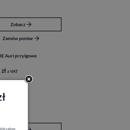
Zobacz
Zamów pomiar
E Auri przylgowe
2
zł
z VAT
zł
idualne,
Zobacz