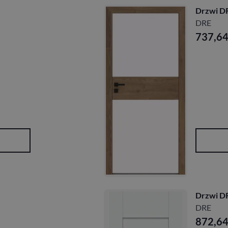
Drzwi DR
DRE
737,6
Drzwi D
DRE
872,6