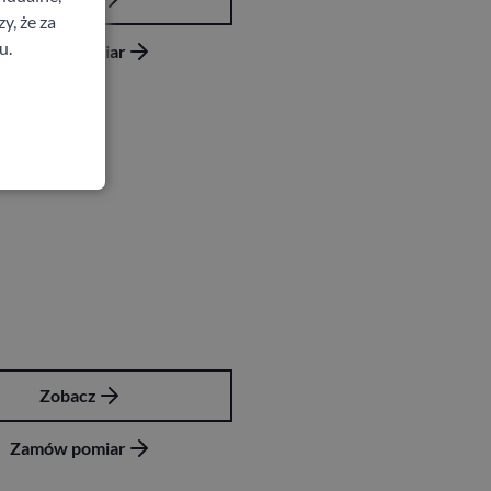
y, że za
u.
Zamów pomiar
E Estra 6
2
zł
z VAT
Zobacz
Zamów pomiar