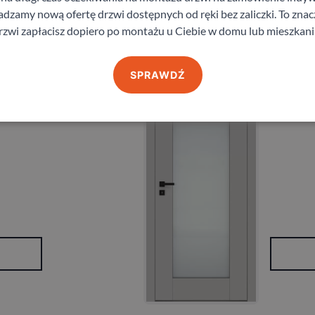
zamy nową ofertę drzwi dostępnych od ręki bez zaliczki. To znacz
rzwi zapłacisz dopiero po montażu u Ciebie w domu lub mieszkani
e
Drzwi DR
SPRAWDŹ
DRE
760,3