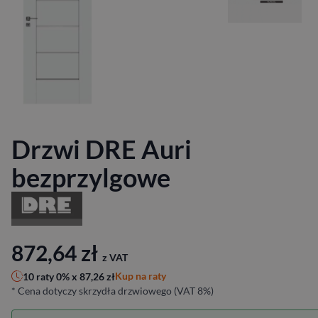
Drzwi DRE Auri
bezprzylgowe
872,64
zł
z VAT
Kup na raty
10 raty 0% x
87,26
zł
* Cena dotyczy skrzydła drzwiowego (VAT 8%)