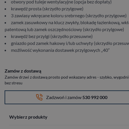
otwory pod tuleje wentylacyjne (opcja bez dopłaty)
krawędź prosta (skrzydło przylgowe)
3 zawiasy wkręcane koloru srebrnego (skrzydło przylgowe)
zamek zasuwkowy na klucz zwykły, blokadę łazienkową, wk
patentową lub zamek oszczędnościowy (skrzydło przylgowe)
krawędź bez przylgi (skrzydło przesuwne)
gniazdo pod zamek hakowy i/lub uchwyty (skrzydło przesu
możliwość wykonania dostawek przylgowych „40”
Zamów z dostawą
Zamów drzwi z dostawą prosto pod wskazany adres - szybko, wygodnie
bez stresu
Zadzwoń i zamów
530 992 000
Wybierz produkty