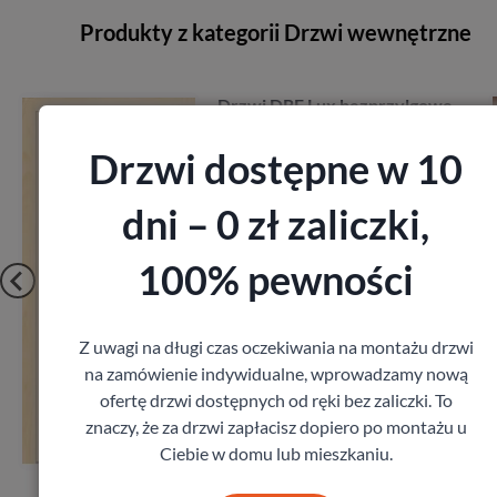
Produkty z kategorii Drzwi wewnętrzne
zprzylgowe
Drzwi Porta Cordoba
Porta
Drzwi dostępne w 10
1 917,00
zł
T
z VAT
dni – 0 zł zaliczki,
100% pewności
Z uwagi na długi czas oczekiwania na montażu drzwi
na zamówienie indywidualne, wprowadzamy nową
Zobacz
ofertę drzwi dostępnych od ręki bez zaliczki. To
znaczy, że za drzwi zapłacisz dopiero po montażu u
ar
Zamów pomiar
Ciebie w domu lub mieszkaniu.