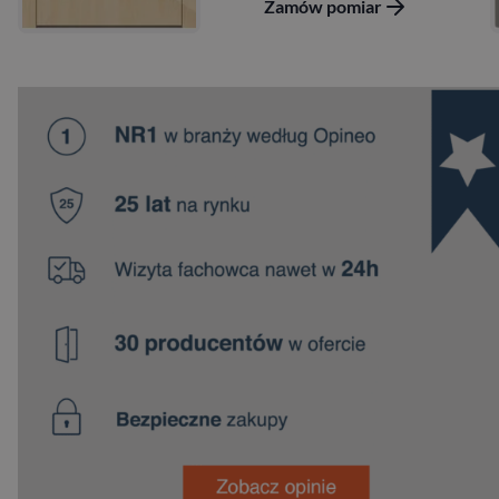
iar
Zamów pomiar