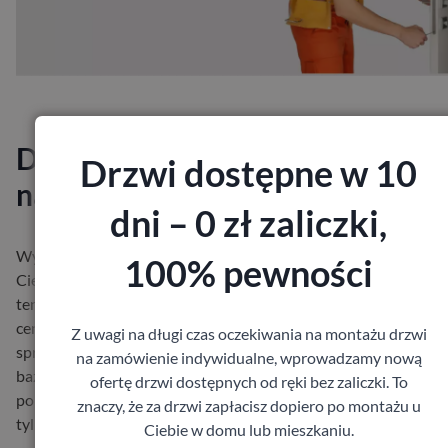
Dlaczego dobredrzwi.pl to
Drzwi dostępne w 10
najlepszy wybór?
dni – 0 zł zaliczki,
Wyróżniamy się tym, że jako jedyni na rynku przyjeżdżamy do
100% pewności
Ciebie do domu, pokazujemy próbki różnych modeli, a Ty wybie
ten, który najbardziej Ci odpowiada. Dobredrzwi.pl wybierasz, 
cenisz sobie swój czas, wygodę i profesjonalizm. Oferujemy
Z uwagi na długi czas oczekiwania na montażu drzwi
sprawdzone i solidne modele drzwi. Wyselekcjonowaliśmy je n
na zamówienie indywidualne, wprowadzamy nową
bazie 25-letniego doświadczenia spośród oferty tysięcy drzwi
ofertę drzwi dostępnych od ręki bez zaliczki. To
polskich producentów. Dzięki temu oszczędzasz czas i oglądasz
znaczy, że za drzwi zapłacisz dopiero po montażu u
tylko sprawdzone drzwi.
Ciebie w domu lub mieszkaniu.