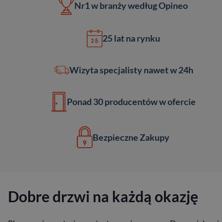
Nr1 w branży
według Opineo
25 lat
na rynku
Wizyta
specjalisty
nawet w 24h
Ponad
30 producentów
w ofercie
Bezpieczne
Zakupy
Dobre drzwi na każdą okazję