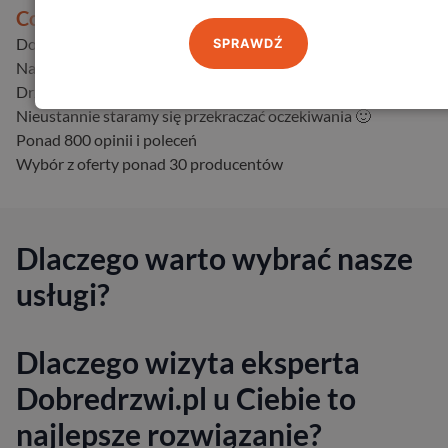
Co jeszcze nas wyróżnia?
Dostarczamy drzwi w całej Polsce
SPRAWDŹ
Najwygodniejszy sposób zakupu
Drzwi dostępne w naszym magazynie (od ręki)
Nieustannie staramy się przekraczać oczekiwania 🙂
Ponad 800 opinii i poleceń
Wybór z oferty ponad 30 producentów
Dlaczego warto wybrać nasze
usługi?
Dlaczego wizyta eksperta
Dobredrzwi.pl u Ciebie to
najlepsze rozwiązanie?