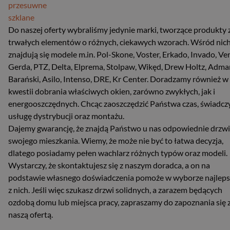
przesuwne
szklane
Do naszej oferty wybraliśmy jedynie marki, tworzące produkty 
trwałych elementów o różnych, ciekawych wzorach. Wśród nic
znajdują się modele m.in. Pol-Skone, Voster, Erkado, Invado, Ver
Gerda, PTZ, Delta, Elprema, Stolpaw, Wikęd, Drew Holtz, Admar
Barański, Asilo, Intenso, DRE, Kr Center. Doradzamy również w
kwestii dobrania właściwych okien, zarówno zwykłych, jak i
energooszczędnych. Chcąc zaoszczędzić Państwa czas, świadc
usługę dystrybucji oraz montażu.
Dajemy gwarancję, że znajdą Państwo u nas odpowiednie drzwi
swojego mieszkania. Wiemy, że może nie być to łatwa decyzja,
dlatego posiadamy pełen wachlarz różnych typów oraz modeli.
Wystarczy, że skontaktujesz się z naszym doradca, a on na
podstawie własnego doświadczenia pomoże w wyborze najlep
z nich. Jeśli więc szukasz drzwi solidnych, a zarazem będących
ozdobą domu lub miejsca pracy, zapraszamy do zapoznania się 
naszą ofertą.