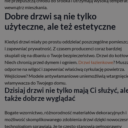
nie przepuszczą chłodu do środka i utrzymają wysoką tempera
wewnątrz mieszkania.
Dobre drzwi są nie tylko
użyteczne, ale też estetyczne
Kiedyś drzwi miały po prostu oddzielać poszczególne pomieszc
i zapewniać prywatność. Z czasem producenci coraz bardziej
skupiali się na dbaniu o Twoje bezpieczeństwo. Drzwi do kotło
Niech chronią przed dymem i ogniem.
Drzwi łazienkowe
? Musz
odporne na wilgoć i zapewniać właściwą cyrkulację powietrza.
Wejściowe? Modele antywłamaniowe uniemożliwią wtargnięci
włamywacza do Twojego domu.
Dzisiaj drzwi nie tylko mają Ci służyć, al
także dobrze wyglądać
Bogate wzornictwo, różnorodność materiałów dekoracyjnych i
możliwość skomplikowanego zdobienia drzwi dzięki nowocze
technologiom sprawiają, że te często stanowią pełnoprawny