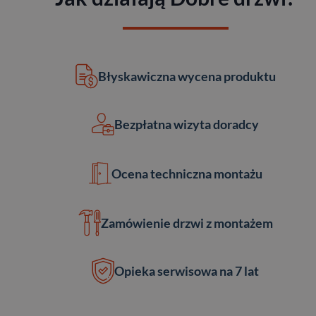
Błyskawiczna
wycena produktu
Bezpłatna
wizyta doradcy
Ocena techniczna
montażu
Zamówienie drzwi
z montażem
Opieka serwisowa
na 7 lat