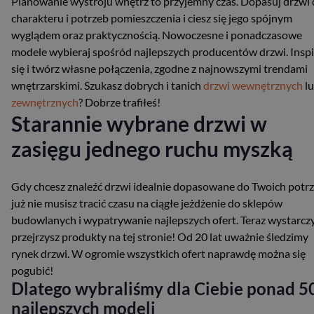
Planowanie wystroju wnętrz to przyjemny czas. Dopasuj drzwi
charakteru i potrzeb pomieszczenia i ciesz się jego spójnym
wyglądem oraz praktycznością. Nowoczesne i ponadczasowe
modele wybieraj spośród najlepszych producentów drzwi. Inspi
się i twórz własne połączenia, zgodne z najnowszymi trendami
wnętrzarskimi. Szukasz dobrych i tanich
drzwi wewnętrznych
l
zewnętrznych
? Dobrze trafiłeś!
Starannie wybrane drzwi w
zasięgu jednego ruchu myszką
Gdy chcesz znaleźć drzwi idealnie dopasowane do Twoich potrz
już nie musisz tracić czasu na ciągłe jeżdżenie do sklepów
budowlanych i wypatrywanie najlepszych ofert. Teraz wystarczy
przejrzysz produkty na tej stronie! Od 20 lat uważnie śledzimy
rynek drzwi. W ogromie wszystkich ofert naprawdę można się
pogubić!
Dlatego wybraliśmy dla Ciebie ponad 5
najlepszych modeli