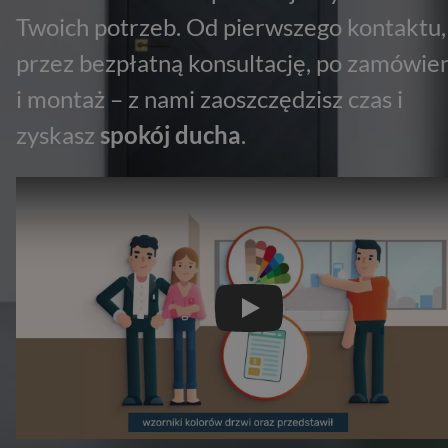
Twoich potrzeb. Od pierwszego kontaktu,
przez bezpłatną konsultację, po zamówie
i montaż – z nami zaoszczędzisz czas i
zyskasz
spokój ducha
.
Odtwórz wideo