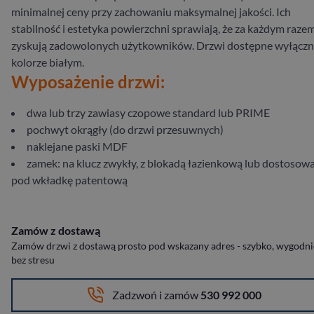
minimalnej ceny przy zachowaniu maksymalnej jakości. Ich
stabilność i estetyka powierzchni sprawiają, że za każdym raze
zyskują zadowolonych użytkowników. Drzwi dostępne wyłączn
kolorze białym.
Wyposażenie drzwi:
dwa lub trzy zawiasy czopowe standard lub PRIME
pochwyt okrągły (do drzwi przesuwnych)
naklejane paski MDF
zamek: na klucz zwykły, z blokadą łazienkową lub dostosow
pod wkładkę patentową
Zamów z dostawą
Zamów drzwi z dostawą prosto pod wskazany adres - szybko, wygodnie
bez stresu
Zadzwoń i zamów
530 992 000