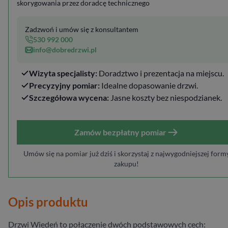
skorygowania przez doradcę technicznego
Zadzwoń i umów się z konsultantem
530 992 000
info@dobredrzwi.pl
Wizyta specjalisty:
Doradztwo i prezentacja na miejscu.
Precyzyjny pomiar:
Idealne dopasowanie drzwi.
Szczegółowa wycena:
Jasne koszty bez niespodzianek.
Zamów bezpłatny pomiar
Umów się na pomiar już dziś i skorzystaj z najwygodniejszej form
zakupu!
Opis produktu
Drzwi Wiedeń to połączenie dwóch podstawowych cech: