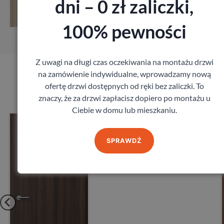
dni – 0 zł zaliczki,
Zamów pomiar
100% pewności
Z uwagi na długi czas oczekiwania na montażu drzwi
na zamówienie indywidualne, wprowadzamy nową
Produkty marki Porta
ofertę drzwi dostępnych od ręki bez zaliczki. To
znaczy, że za drzwi zapłacisz dopiero po montażu u
Ciebie w domu lub mieszkaniu.
Drzwi Porta Akustyczne
27db
Porta
SPRAWDŹ
1 641,60
zł
z VAT