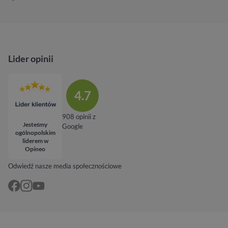
Lider opinii
4.7
908 opinii z
Jesteśmy
Google
ogólnopolskim
liderem w
Opineo
Odwiedź nasze media społecznościowe