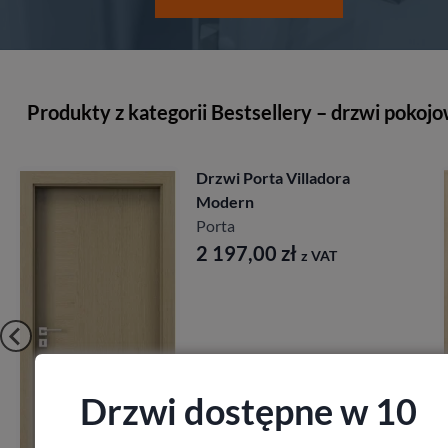
Produkty z kategorii Bestsellery – drzwi pokoj
Drzwi Porta Villadora
Modern
Porta
2 197,00
zł
z VAT
Drzwi dostępne w 10
Zobacz