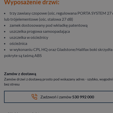
Wyposażenie drzwi:
trzy zawiasy czopowe (ośc. regulowana PORTA SYSTEM 27 
lub trójelementowe (ośc. stalowa 27 dB)
zamek dostosowany pod wkładkę patentową
uszczelka progowa samoopadająca
uszczelka w ościeżnicy
ościeżnica
w wykonaniu CPL HQ oraz Gladstone/Halifax boki skrzydła
pokryte są taśmą ABS
Zamów z dostawą
Zamów drzwi z dostawą prosto pod wskazany adres - szybko, wygodnie
bez stresu
Zadzwoń i zamów
530 992 000