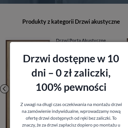
Produkty z kategorii Drzwi akustyczne
kustyczne
Drzwi Porta Inno
Porta
2 224,80
zł
Drzwi dostępne w 10
z V
z VAT
dni – 0 zł zaliczki,
100% pewności
Z uwagi na długi czas oczekiwania na montażu drzwi
na zamówienie indywidualne, wprowadzamy nową
ofertę drzwi dostępnych od ręki bez zaliczki. To
cz
Zobacz
znaczy, że za drzwi zapłacisz dopiero po montażu u