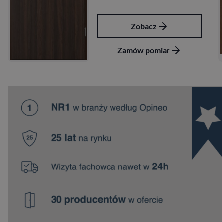
Zobacz
Zob
ów pomiar
Zamów 