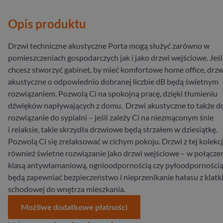
Opis produktu
Drzwi techniczne akustyczne Porta mogą służyć zarówno w
pomieszczeniach gospodarczych jak i jako drzwi wejściowe. Jeśl
chcesz stworzyć gabinet, by mieć komfortowe home office, drzw
akustyczne o odpowiednio dobranej liczbie dB będą świetnym
rozwiązaniem. Pozwolą Ci na spokojną pracę, dzięki tłumieniu
dźwięków napływających z domu. Drzwi akustyczne to także d
rozwiązanie do sypialni – jeśli zależy Ci na niezmąconym śnie
i relaksie, takie skrzydła drzwiowe będą strzałem w dziesiątkę.
Pozwolą Ci się zrelaksować w cichym pokoju. Drzwi z tej kolekcj
również świetne rozwiązanie jako drzwi wejściowe – w połączen
klasą antywłamaniową, ognioodpornością czy pyłoodporności
będą zapewniać bezpieczeństwo i nieprzenikanie hałasu z klatk
schodowej do wnętrza mieszkania.
Możliwe dodatkowe płatności