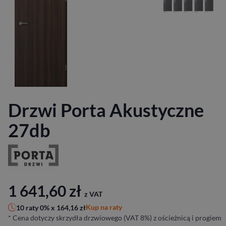
Drzwi Porta Akustyczne
27db
1 641,60
zł
z VAT
Kup na raty
10 raty 0% x
164,16
zł
* Cena dotyczy skrzydła drzwiowego (VAT 8%) z ościeżnicą i progiem