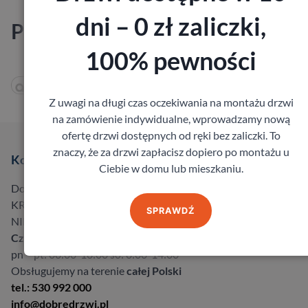
dni – 0 zł zaliczki,
Producenci
100% pewności
Z uwagi na długi czas oczekiwania na montażu drzwi
na zamówienie indywidualne, wprowadzamy nową
ofertę drzwi dostępnych od ręki bez zaliczki. To
znaczy, że za drzwi zapłacisz dopiero po montażu u
Kontakt
Ciebie w domu lub mieszkaniu.
Dobre Drzwi Bukowski Sp.k.
KRS 0000612853,
SPRAWDŹ
NIP 8961550119
Czynne:
pn – pt: 08:00-18:00 so: 8:00-14:00
Obsługujemy na terenie
całej Polski
tel.: 530 992 000
info@dobredrzwi.pl