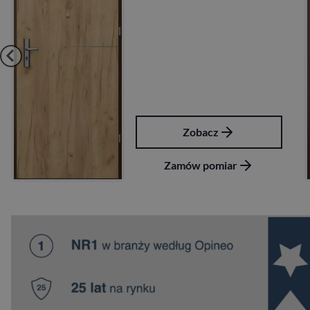
acz
Zobac
pomiar
Zamów po