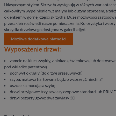
i klasycznym stylem. Skrzydła występują w różnych wariantach:
całkowitym wypełnieniem, z małym lub dużym szprosem, a takż
okienkiem w górnej części skrzydła. Duże możliwości zastosow
przeszkleń rozświetli nasze pomieszczenia. Kolorystyka i wzory
skrzydła drzwiowego dostępna w galerii zdjęć.
Możliwe dodatkowe płatności
Wyposażenie drzwi:
zamek: na klucz zwykły, z blokadą łazienkową lub dostosow
pod wkładkę patentową
pochwyt okrągły (do drzwi przesuwnych)
szyba: matowa hartowana bądź o wzorze „Chinchila”
uszczelka mocująca szybę
drzwi przylgowe: trzy zawiasy czopowe standard lub PRIME
drzwi bezprzylgowe: dwa zawiasy 3D