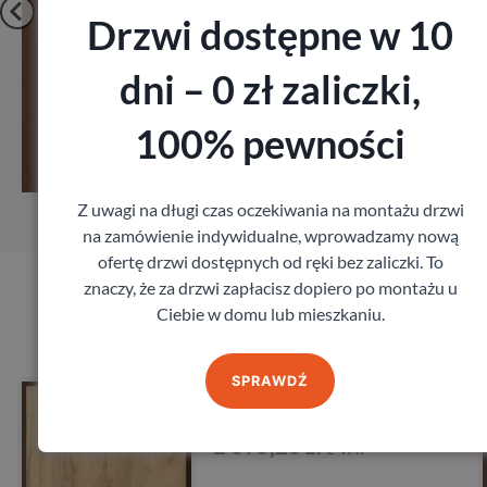
Drzwi dostępne w 10
dni – 0 zł zaliczki,
Zobacz
100% pewności
iar
Zamów pomiar
Z uwagi na długi czas oczekiwania na montażu drzwi
na zamówienie indywidualne, wprowadzamy nową
ofertę drzwi dostępnych od ręki bez zaliczki. To
znaczy, że za drzwi zapłacisz dopiero po montażu u
Ciebie w domu lub mieszkaniu.
Produkty marki Porta
SPRAWDŹ
Opal
Drzwi Porta Aku
27db
Porta
ł
z VAT
1 641,60
zł
z 