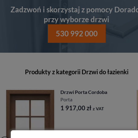
Zadzwoń i skorzystaj z pomocy Dorad
przy wyborze drzwi
530 992 000
Produkty z kategorii Drzwi do łazienki
doba
Drzwi Porta Nova
Porta
891,00
zł
AT
z VAT