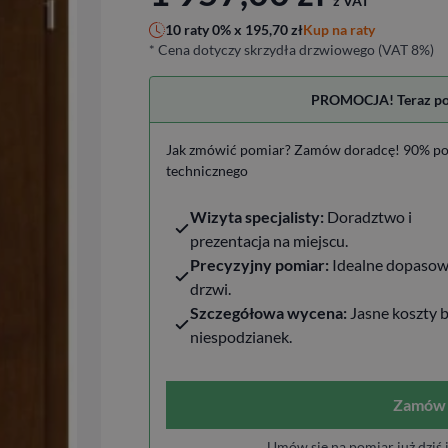
z VAT
Kup na raty
10 raty 0% x
195,70
zł
* Cena dotyczy skrzydła drzwiowego (VAT 8%)
PROMOCJA! Teraz pomi
Jak zmówić pomiar? Zamów doradcę! 90% po
technicznego
Wizyta specjalisty:
Doradztwo i
prezentacja na miejscu.
Precyzyjny pomiar:
Idealne dopasow
drzwi.
Szczegółowa wycena:
Jasne koszty 
niespodzianek.
Zamów 
Umów się na pomiar już dziś 