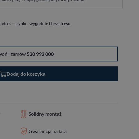
dres - szybko, wygodnie i bez stresu
woń i zamów
530 992 000
Dodaj do koszyka
y
Solidny montaż
Gwarancja na lata