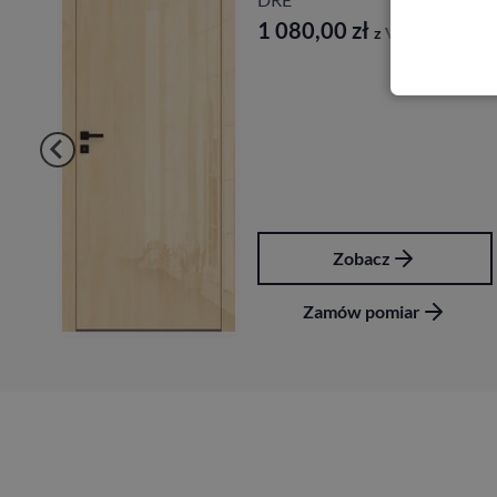
1 080,00
zł
z VAT
Zobacz
Zamów pomiar