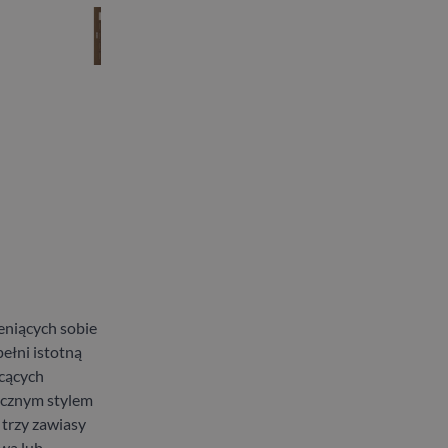
eniących sobie
pełni istotną
hcących
ycznym stylem
 trzy zawiasy
wa lub