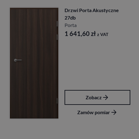
Drzwi Porta Akustyczne
27db
Porta
1 641,60
zł
z VAT
Zobacz
Zamów pomiar