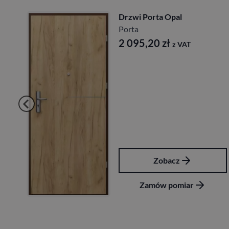
Drzwi Porta Opal
Porta
2 095,20
zł
z VAT
Zobacz
Zamów pomiar