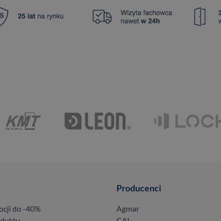
Producenci
ocji do -40%
Agmar
odukty
CAL