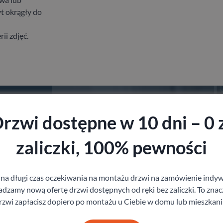
t okrągły do
ii zdjęć.
staj z pomocy Doradcy przy wyborze drzw
rzwi dostępne w 10 dni – 0 
zaliczki, 100% pewności
Produkty z kategorii Bestsellery – drzwi pokojowe
 na długi czas oczekiwania na montażu drzwi na zamówienie indyw
zamy nową ofertę drzwi dostępnych od ręki bez zaliczki. To znacz
rzwi zapłacisz dopiero po montażu u Ciebie w domu lub mieszkani
Drzwi Porta Villadora
Dr
Modern
Po