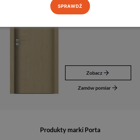
SPRAWDŹ
Porta
8
2 197,00
zł
z VAT
Zobacz
Zamów pomiar
Produkty marki Porta