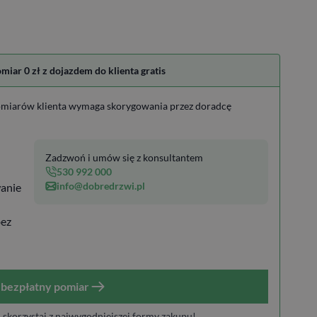
ar 0 zł z dojazdem do klienta gratis
miarów klienta wymaga skorygowania przez doradcę
Zadzwoń i umów się z konsultantem
530 992 000
info@dobredrzwi.pl
anie
bez
bezpłatny pomiar
i skorzystaj z najwygodniejszej formy zakupu!