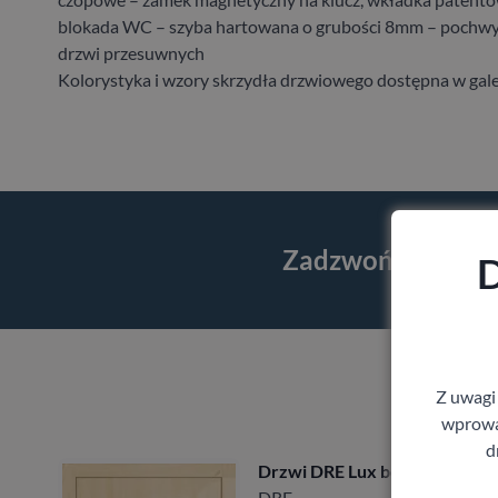
blokada WC – szyba hartowana o grubości 8mm – pochwy
drzwi przesuwnych
Kolorystyka i wzory skrzydła drzwiowego dostępna w galer
Zadzwoń i skorzy
D
Z uwagi
wprowad
d
Drzwi DRE Lux bezprzylgowe
DRE