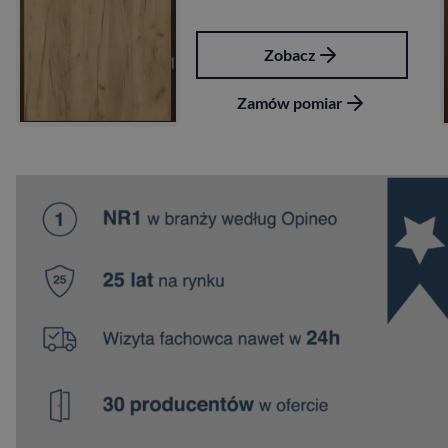
acz
Zobac
pomiar
Zamów po