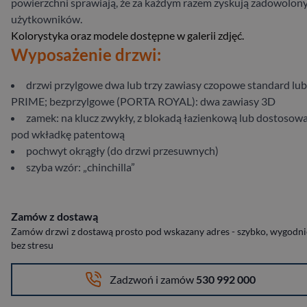
powierzchni sprawiają, że za każdym razem zyskują zadowolon
użytkowników.
Kolorystyka oraz modele dostępne w galerii zdjęć.
Wyposażenie drzwi:
drzwi przylgowe dwa lub trzy zawiasy czopowe standard lub
PRIME; bezprzylgowe (PORTA ROYAL): dwa zawiasy 3D
zamek: na klucz zwykły, z blokadą łazienkową lub dostosow
pod wkładkę patentową
pochwyt okrągły (do drzwi przesuwnych)
szyba wzór: „chinchilla”
Zamów z dostawą
Zamów drzwi z dostawą prosto pod wskazany adres - szybko, wygodnie
bez stresu
Zadzwoń i zamów
530 992 000