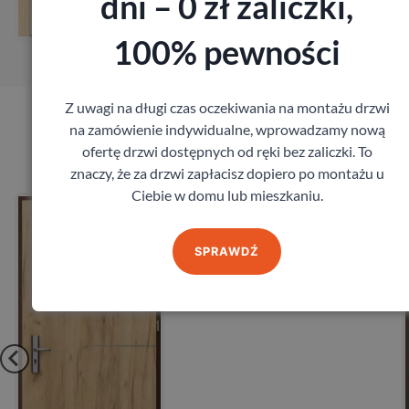
dni – 0 zł zaliczki,
iar
Zamów pomiar
100% pewności
Z uwagi na długi czas oczekiwania na montażu drzwi
na zamówienie indywidualne, wprowadzamy nową
Produkty marki Porta
ofertę drzwi dostępnych od ręki bez zaliczki. To
znaczy, że za drzwi zapłacisz dopiero po montażu u
Ciebie w domu lub mieszkaniu.
Opal
Drzwi Porta Aku
27db
Porta
ł
z VAT
SPRAWDŹ
1 641,60
zł
z 