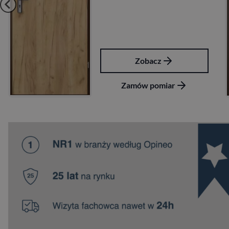
Zobacz
Zob
ów pomiar
Zamów 