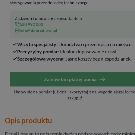
skorygowania przez doradcę technicznego
Zadzwoń i umów się z konsultantem
530 992 000
info@dobredrzwi.pl
Wizyta specjalisty:
Doradztwo i prezentacja na miejscu.
Precyzyjny pomiar:
Idealne dopasowanie drzwi.
Szczegółowa wycena:
Jasne koszty bez niespodzianek.
Zamów bezpłatny pomiar
Umów się na pomiar już dziś i skorzystaj z najwygodniejszej form
zakupu!
Opis produktu
Drzwi Londyn to połączenie dwóch podstawowych cech: minim