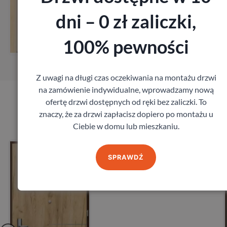
dni – 0 zł zaliczki,
z
Zobacz
100% pewności
miar
Zamów pomia
Z uwagi na długi czas oczekiwania na montażu drzwi
na zamówienie indywidualne, wprowadzamy nową
ofertę drzwi dostępnych od ręki bez zaliczki. To
Produkty marki Porta
znaczy, że za drzwi zapłacisz dopiero po montażu u
Ciebie w domu lub mieszkaniu.
ta Opal
Drzwi Porta
27db
SPRAWDŹ
Porta
20
zł
z VAT
1 641,60
z