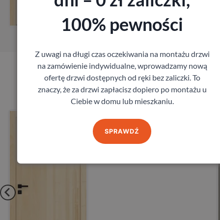
Zamów pomiar
100% pewności
Z uwagi na długi czas oczekiwania na montażu drzwi
na zamówienie indywidualne, wprowadzamy nową
ofertę drzwi dostępnych od ręki bez zaliczki. To
Produkty marki DRE
znaczy, że za drzwi zapłacisz dopiero po montażu u
Ciebie w domu lub mieszkaniu.
e
Drzwi Dre Nova 10
DRE
SPRAWDŹ
535,68
zł
z VAT