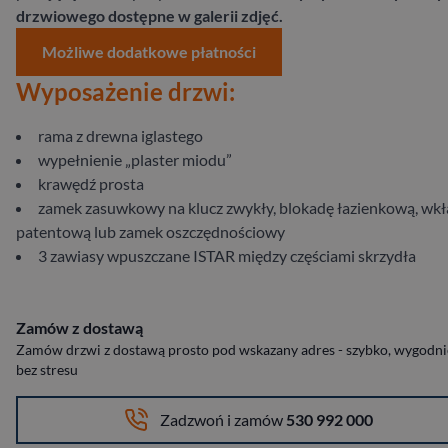
drzwiowego dostępne w galerii zdjęć.
Możliwe dodatkowe płatności
Wyposażenie drzwi:
rama z drewna iglastego
wypełnienie „plaster miodu”
krawędź prosta
zamek zasuwkowy na klucz zwykły, blokadę łazienkową, wk
patentową lub zamek oszczędnościowy
3 zawiasy wpuszczane ISTAR między częściami skrzydła
Zamów z dostawą
Zamów drzwi z dostawą prosto pod wskazany adres - szybko, wygodnie
bez stresu
Zadzwoń i zamów
530 992 000