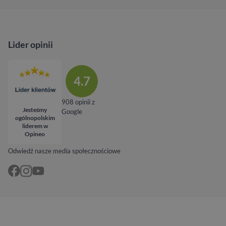
Lider opinii
4.7
908 opinii z
Jesteśmy
Google
ogólnopolskim
liderem w
Opineo
Odwiedź nasze media społecznościowe