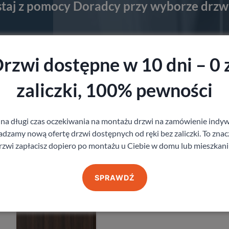
staj z pomocy Doradcy przy wyborze drzw
rzwi dostępne w 10 dni – 0 
Produkty z kategorii Drzwi zewnętrzne
zaliczki, 100% pewności
Drzwi Porta Akustyczne
27db
 na długi czas oczekiwania na montażu drzwi na zamówienie indyw
Porta
zamy nową ofertę drzwi dostępnych od ręki bez zaliczki. To znacz
1 641,60
zł
z VAT
rzwi zapłacisz dopiero po montażu u Ciebie w domu lub mieszkani
SPRAWDŹ