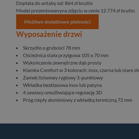
Dopłata do antaby od: 864 zł brutto
Model prezentowanyna zdjęciu w cenie 12 774 zł brutto
Możliwe dodatkowe płatności
Wyposażenie drzwi
Skrzydło o grubości 78 mm
Ościeżnica stała przylgowa 105 x 70 mm
Wykończenie zewnętrzne dąb prosty
Klamka Comfort w 3 kolorach: inox, czarna lub stare zł
Zamek listwowy ryglowy 3-punktowy
Wkładka bezklasowa inox lub patyna
4 zawiasy umożliwiające regulację 3D
Próg ciepły aluminiowy z wkładką termiczną 72 mm