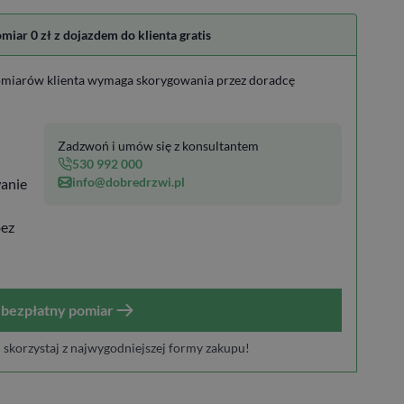
ar 0 zł z dojazdem do klienta gratis
miarów klienta wymaga skorygowania przez doradcę
Zadzwoń i umów się z konsultantem
530 992 000
info@dobredrzwi.pl
anie
bez
bezpłatny pomiar
i skorzystaj z najwygodniejszej formy zakupu!