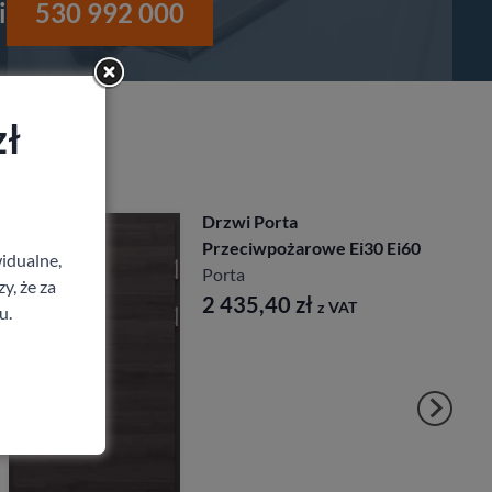
i
530 992 000
zł
Drzwi Porta
Przeciwpożarowe Ei30 Ei60
idualne,
Porta
y, że za
2 435,40
zł
z VAT
u.