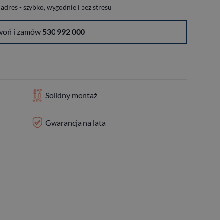
dres - szybko, wygodnie i bez stresu
woń i zamów
530 992 000
y
Solidny montaż
Gwarancja na lata