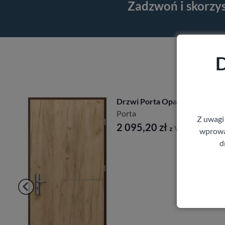
Zadzwoń i skorzy
D
Drzwi Porta Opal
Porta
Z uwagi
2 095,20
zł
z VAT
wprowad
d