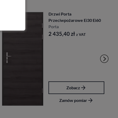
Drzwi Porta Enduro
Ei60
Porta
1 819,80
zł
z VAT
Zobacz
Zamów pomiar