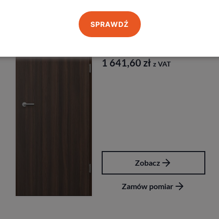
SPRAWDŹ
czne
Drzwi Porta
Przeciwpożarowe Ei30 
Porta
2 435,40
zł
z VAT
Zobacz
Zamów pomiar