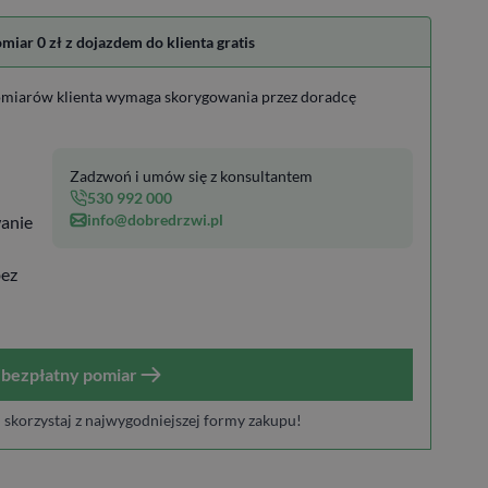
ar 0 zł z dojazdem do klienta gratis
miarów klienta wymaga skorygowania przez doradcę
Zadzwoń i umów się z konsultantem
530 992 000
info@dobredrzwi.pl
anie
bez
bezpłatny pomiar
i skorzystaj z najwygodniejszej formy zakupu!