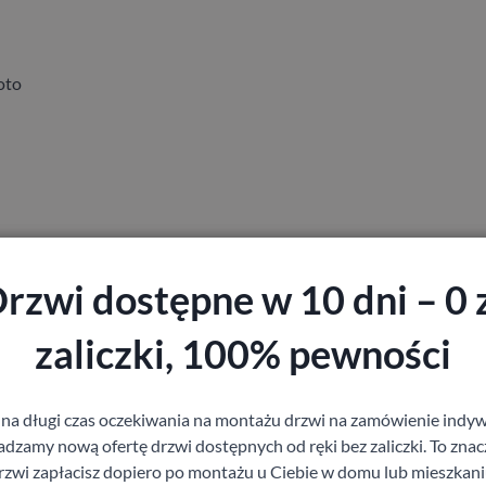
oto
rzwi dostępne w 10 dni – 0 
staj z pomocy Doradcy przy wyborze drzw
zaliczki, 100% pewności
 na długi czas oczekiwania na montażu drzwi na zamówienie indyw
zamy nową ofertę drzwi dostępnych od ręki bez zaliczki. To znacz
Produkty z kategorii Drzwi zewnętrzne
rzwi zapłacisz dopiero po montażu u Ciebie w domu lub mieszkani