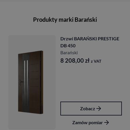
Produkty marki Barański
 BARAŃSKI PRESTIGE
Drzwi B
0
DB 416
ski
Barański
8,00
zł
9 288,
z VAT
Zobacz
Zamów pomiar
Zam