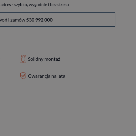
dres - szybko, wygodnie i bez stresu
woń i zamów
530 992 000
y
Solidny montaż
Gwarancja na lata