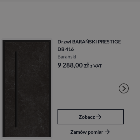
ARAŃSKI PRESTIGE
Drzwi BARA
DB 421
Barański
00
zł
10 152,0
z VAT
Zobacz
Zo
ów pomiar
Zamów