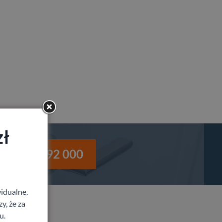
zł
i
530 992 000
idualne,
y, że za
u.