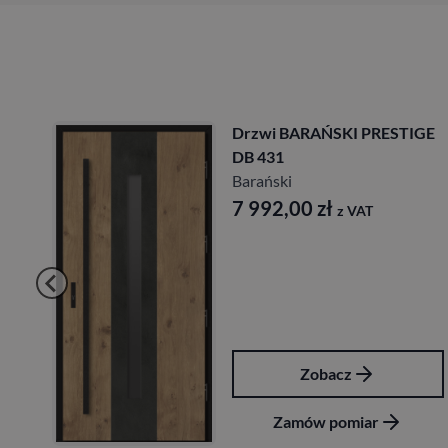
zwi BARAŃSKI PRESTIGE
Drzwi
 431
DB 45
rański
Barań
 992,00
zł
8 20
z VAT
Zobacz
Zamów pomiar