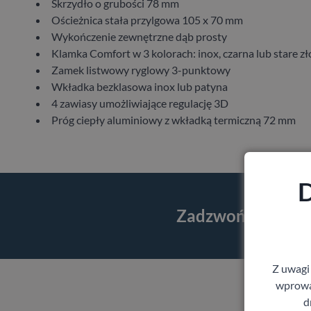
Skrzydło o grubości 78 mm
Ościeżnica stała przylgowa 105 x 70 mm
Wykończenie zewnętrzne dąb prosty
Klamka Comfort w 3 kolorach: inox, czarna lub stare zł
Zamek listwowy ryglowy 3-punktowy
Wkładka bezklasowa inox lub patyna
4 zawiasy umożliwiające regulację 3D
Próg ciepły aluminiowy z wkładką termiczną 72 mm
D
Zadzwoń i skorzy
Z uwagi
wprowad
d