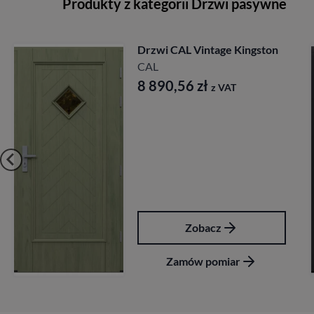
Produkty z kategorii Drzwi pasywne
Drzwi CAL Rycerska
Longinus
CAL
7 827,84
zł
z VAT
Zobacz
Zamów pomiar