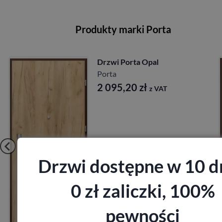
Produkty marki Porta
Drzwi Porta Akustyczne
27db
Porta
1 641,60
zł
z VAT
Drzwi dostępne w 10 d
0 zł zaliczki, 100%
Zobacz
pewności