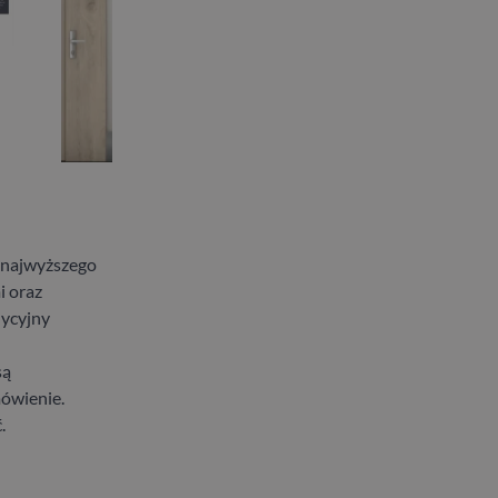
 najwyższego
i oraz
dycyjny
są
mówienie.
.