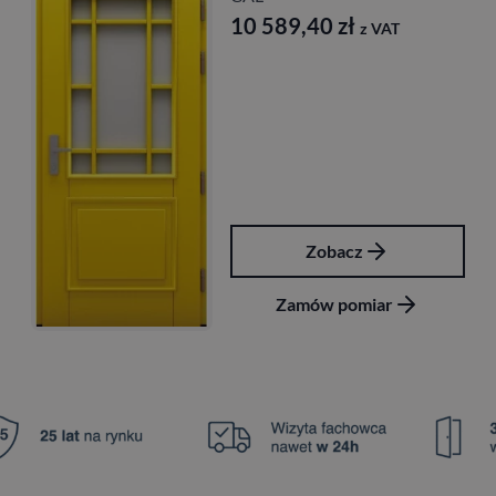
0
zł
8 699,40
zł
z VAT
z
acz
Zobac
pomiar
Zamów po