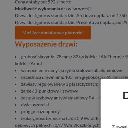
Cena antaby od: 592 zł netto
Możliwość wykonania drzwi w wersji:
Drzwi dostępne w standardzie: Arctic za dopłatą od 1760 
Drzwi dostępne w standardzie: Presenta za dopłatą od 297
Możliwe dodatkowe płatności
Wyposażenie drzwi:
grubość skrzydła: 78 mm / 82 (w kolekcji AluTherm) /
kolekcji Arbo)
wzmocnienie ramy skrzydła stalowe lub aluminiowe
ościeżnica drewniana: 105 mm głębokości / 65 mm sze
zawiasy regulowane w 3 płaszczyznach: 4 szt.
zamek 3-punktowy, listwowy
D
zestaw szybowy antywłamaniowy P4 – trzyszybowy
dwie uszczelki
próg „mrozooporny”
izolacyjność termiczna (Ud): 0,9 W/m2K dla drzwi sos
dębowych pełnych i 0,97 W/m2K szklonych
Z uwagi