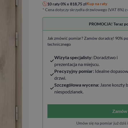
Kup na raty
10 raty 0% x
818,75
zł
* Cena dotyczy skrzydła drzwiowego (VAT 8%) z 
PROMOCJA! Teraz pomi
Jak zmówić pomiar? Zamów doradcę! 90% po
technicznego
Wizyta specjalisty:
Doradztwo i
prezentacja na miejscu.
Precyzyjny pomiar:
Idealne dopasow
drzwi.
Szczegółowa wycena:
Jasne koszty 
niespodzianek.
Zamów 
Umów się na pomiar już dziś 