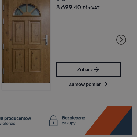
8 890,56
zł
 VAT
z VAT
z
Zobacz
miar
Zamów pomia