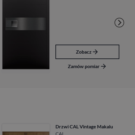
z
Zobacz
miar
Zamów pomia
age Makalu
Drzwi CAL Vintage 
CAL