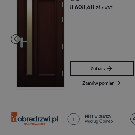
68
zł
10 589,4
z VAT
Zobacz
Zob
ów pomiar
Zamów 