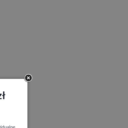
zł
idualne,