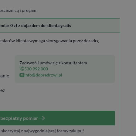
ościeżnicą i progiem
ar 0 zł z dojazdem do klienta gratis
miarów klienta wymaga skorygowania przez doradcę
Zadzwoń i umów się z konsultantem
530 992 000
info@dobredrzwi.pl
anie
bez
bezpłatny pomiar
i skorzystaj z najwygodniejszej formy zakupu!