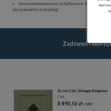
klasa antywłamaniowa, certyfikowana: RC2/RC3 (Wy
wprowad
bez przeszkleń, za dopłatą)
d
Zadzwoń i skorzy
 Vintage Kingston
Drzwi CAL R
Longinus
CAL
56
zł
z VAT
7 827,84
z