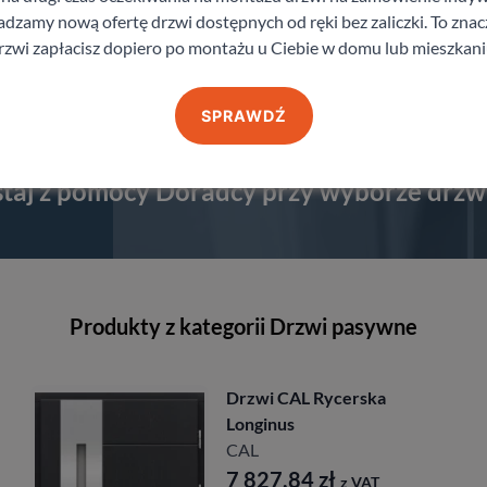
brane wzory
zamy nową ofertę drzwi dostępnych od ręki bez zaliczki. To znacz
rzwi zapłacisz dopiero po montażu u Ciebie w domu lub mieszkani
SPRAWDŹ
staj z pomocy Doradcy przy wyborze drzw
Produkty z kategorii Drzwi pasywne
ycerska
Drzwi Cal Walkir
CAL
8 179,92
zł
z
ł
z VAT