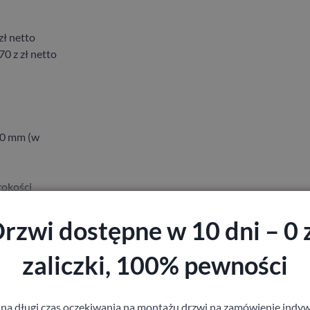
zł netto
0 z zł netto
 90 mm (w
rokości
rzwi dostępne w 10 dni – 0 
zaliczki, 100% pewności
nowych i
 na długi czas oczekiwania na montażu drzwi na zamówienie indyw