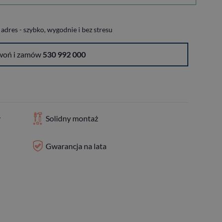
dres - szybko, wygodnie i bez stresu
woń i zamów
530 992 000
y
Solidny montaż
Gwarancja na lata