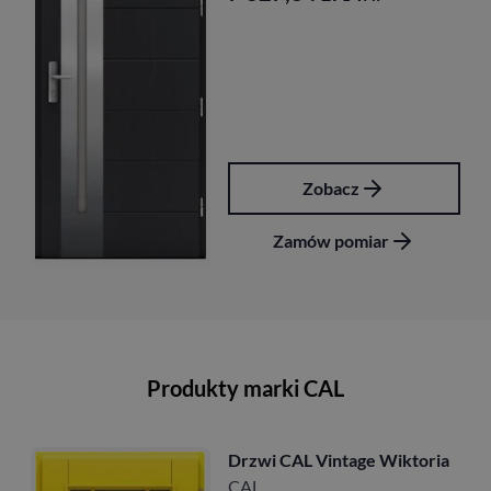
acz
Zobac
pomiar
Zamów po
Produkty marki CAL
ntage Wiktoria
Drzwi CAL Vint
CAL