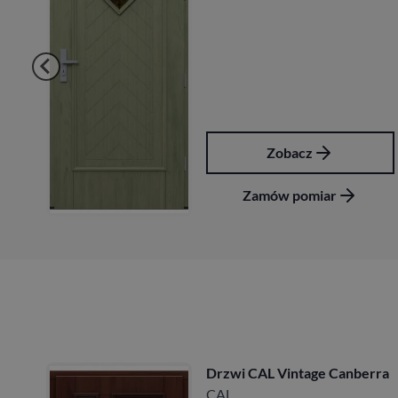
Zobacz
Zob
ów pomiar
Zamów 
 Vintage Canberra
Drzwi CAL Vi
CAL