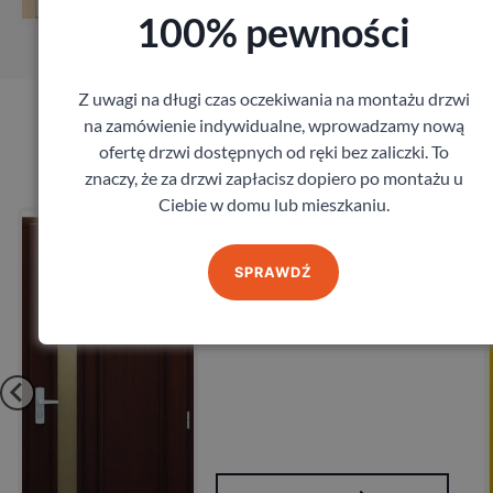
100% pewności
Z uwagi na długi czas oczekiwania na montażu drzwi
na zamówienie indywidualne, wprowadzamy nową
Produkty marki CAL
ofertę drzwi dostępnych od ręki bez zaliczki. To
znaczy, że za drzwi zapłacisz dopiero po montażu u
Ciebie w domu lub mieszkaniu.
Drzwi CAL Vintage Canberra
CAL
8 608,68
zł
SPRAWDŹ
z VAT