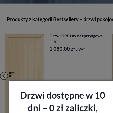
Produkty z kategorii Bestsellery – drzwi pokoj
Drzwi DRE Lux bezprzylgowe
DRE
1 080,00
zł
z VAT
Drzwi dostępne w 10
Zobacz
dni – 0 zł zaliczki,
Zamów pomiar