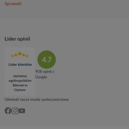
Sprawdź
Lider opinii
4.7
908 opinii z
Jesteśmy
Google
ogólnopolskim
liderem w
Opineo
Odwiedź nasze media społecznościowe