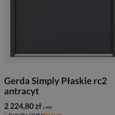
Gerda Simply Płaskie rc2
antracyt
2 224,80
zł
z VAT
Kup na raty
10 raty 0% x
222,48
zł