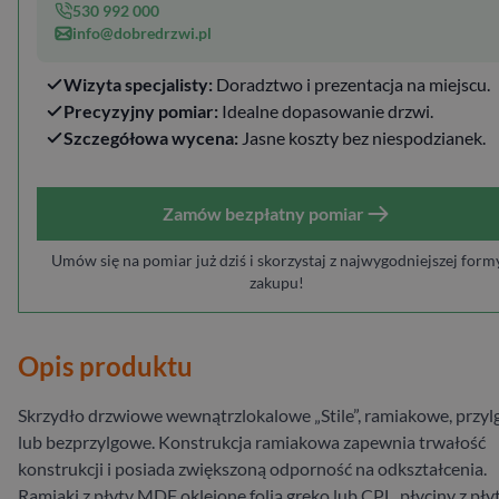
530 992 000
info@dobredrzwi.pl
Wizyta specjalisty:
Doradztwo i prezentacja na miejscu.
Precyzyjny pomiar:
Idealne dopasowanie drzwi.
Szczegółowa wycena:
Jasne koszty bez niespodzianek.
Zamów bezpłatny pomiar
Umów się na pomiar już dziś i skorzystaj z najwygodniejszej form
zakupu!
Opis produktu
Skrzydło drzwiowe wewnątrzlokalowe „Stile”, ramiakowe, przy
lub bezprzylgowe. Konstrukcja ramiakowa zapewnia trwałość
konstrukcji i posiada zwiększoną odporność na odkształcenia.
Ramiaki z płyty MDF oklejone folią greko lub CPL, płyciny z pły