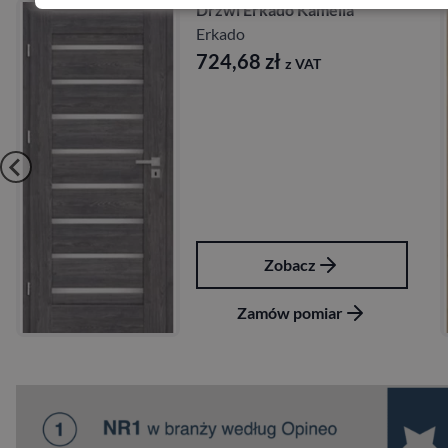
Drzwi Erkado Kamelia
Erkado
724,68
zł
z VAT
Zobacz
Zamów pomiar