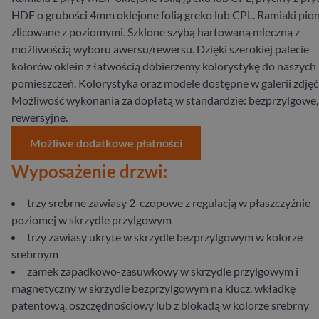
HDF o grubości 4mm oklejone folią greko lub CPL. Ramiaki pi
zlicowane z poziomymi. Szklone szybą hartowaną mleczną z
możliwością wyboru awersu/rewersu. Dzięki szerokiej palecie
kolorów oklein z łatwością dobierzemy kolorystykę do naszych
pomieszczeń. Kolorystyka oraz modele dostępne w galerii zdjęć
Możliwość wykonania za dopłatą w standardzie: bezprzylgowe,
rewersyjne.
Możliwe dodatkowe płatności
Wyposażenie drzwi:
trzy srebrne zawiasy 2-czopowe z regulacją w płaszczyźnie
poziomej w skrzydle przylgowym
trzy zawiasy ukryte w skrzydle bezprzylgowym w kolorze
srebrnym
zamek zapadkowo-zasuwkowy w skrzydle przylgowym i
magnetyczny w skrzydle bezprzylgowym na klucz, wkładkę
patentową, oszczędnościowy lub z blokadą w kolorze srebrny