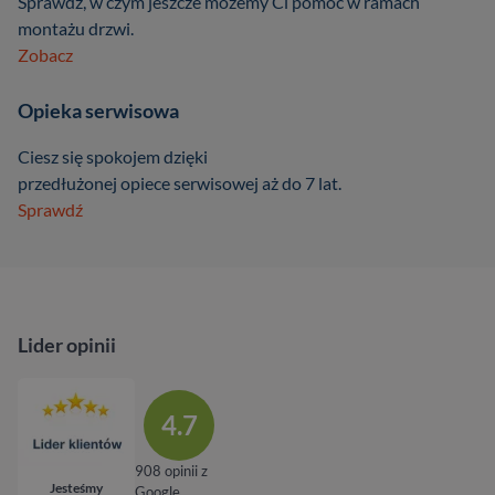
Sprawdź, w czym jeszcze mozemy Ci pomóc w ramach
montażu drzwi.
Zobacz
Opieka serwisowa
Ciesz się spokojem dzięki
przedłużonej opiece serwisowej aż do 7 lat.
Sprawdź
Lider opinii
4.7
908 opinii z
Jesteśmy
Google