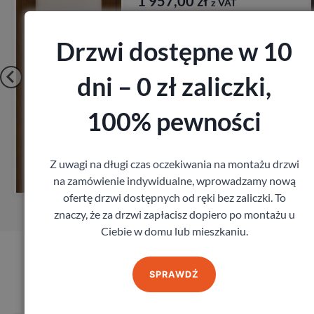
1 957,00
zł
z VAT
Drzwi dostępne w 10
dni – 0 zł zaliczki,
100% pewności
Zobacz
Z uwagi na długi czas oczekiwania na montażu drzwi
Zamów pomiar
na zamówienie indywidualne, wprowadzamy nową
ofertę drzwi dostępnych od ręki bez zaliczki. To
znaczy, że za drzwi zapłacisz dopiero po montażu u
Ciebie w domu lub mieszkaniu.
Produkty marki Erkado
SPRAWDŹ