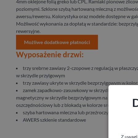
4mm oklejone folią greko lub CPL. Ramiaki pionowe zlico
poziomymi. Szklone szybą hartowaną mleczną z możliwoś
awersu/rewersu. Kolorystyka oraz modele dostępne w galer
Możliwość wykonania za dopłatą w standardzie: bezprzyl
rewersyjne.
Możliwe dodatkowe płatności
Wyposażenie drzwi:
trzy srebrne zawiasy 2-czopowe z regulacją w płaszczy
w skrzydle przylgowym
trzy zawiasy ukryte w skrzydle bezprzylgowym w kolo
zamek zapadkowo-zasuwkowy w skrzydle przylgowym 
magnetyczny w skrzydle bezprzylgowym na klucz, wkładk
D
oszczędnościowy lub z blokadą w kolorze srebrny
szyba hartowana mleczna lub przeźroczysta 4 mm
AWERS szklenie standardowe
Z uwagi