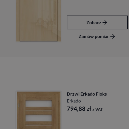
Zobacz
Zamów pomiar
Drzwi Erkado Floks
Erkado
794,88
zł
z VAT