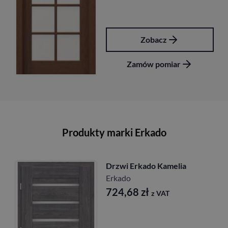
Zobacz
Zamów pomiar
Zam
Produkty marki Erkado
Drzwi Erkado Kamelia
Erkado
724,68
zł
z VAT