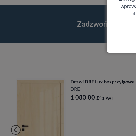
wprowad
d
Zadzwoń i skorzy
zwi DRE Lux bezprzylgowe
Drzwi
E
Porta
 080,00
zł
1 91
z VAT