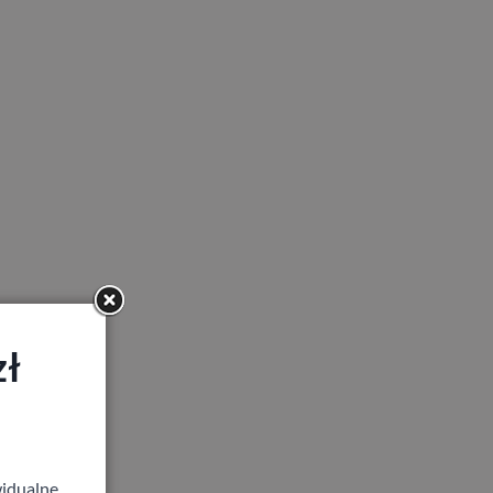
zł
idualne,