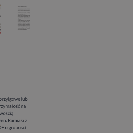
przylgowe lub
rzymałość na
twością
eń. Ramiaki z
DF o grubości