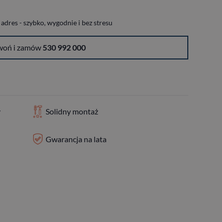
dres - szybko, wygodnie i bez stresu
woń i zamów
530 992 000
y
Solidny montaż
Gwarancja na lata