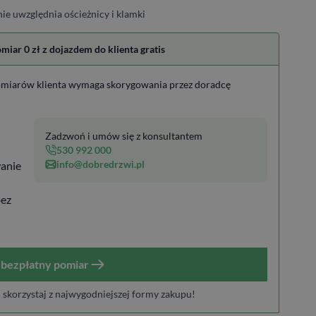
ie uwzględnia ościeżnicy i klamki
ar 0 zł z dojazdem do klienta gratis
miarów klienta wymaga skorygowania przez doradcę
Zadzwoń i umów się z konsultantem
530 992 000
info@dobredrzwi.pl
anie
bez
bezpłatny pomiar
i skorzystaj z najwygodniejszej formy zakupu!