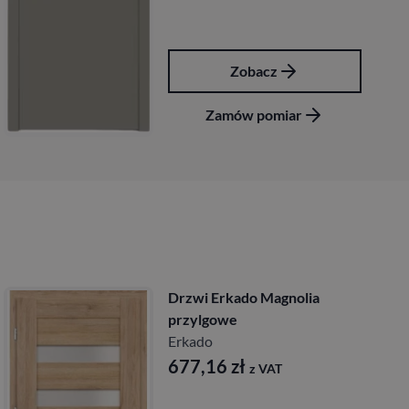
Zobacz
Zo
ów pomiar
Zamów
Drzwi Erkado Magnolia
przylgowe
Erkado
677,16
zł
z VAT