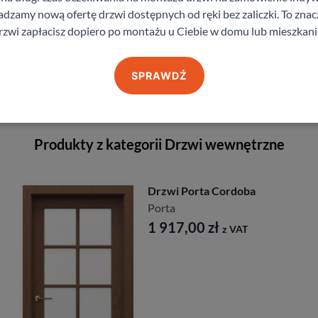
zamy nową ofertę drzwi dostępnych od ręki bez zaliczki. To znacz
rzwi zapłacisz dopiero po montażu u Ciebie w domu lub mieszkani
staj z pomocy Doradcy przy wyborze drzw
SPRAWDŹ
Produkty z kategorii Drzwi wewnętrzne
 Porta Cordoba
Drzwi Dr
DRE
7,00
zł
535,6
z VAT