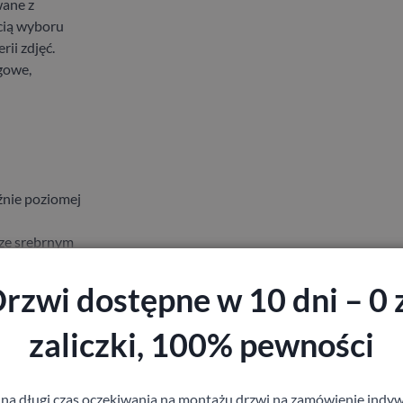
wane z
cią wyboru
ii zdjęć.
gowe,
źnie poziomej
rze srebrnym
i
ę patentową,
rzwi dostępne w 10 dni – 0 
zaliczki, 100% pewności
 na długi czas oczekiwania na montażu drzwi na zamówienie indyw