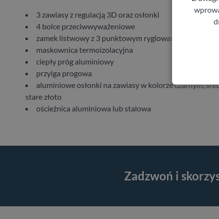
wprowad
3 zawiasy z regulacją 3D oraz osłonki
d
4 bolce przeciwwyważeniowe
zamek listwowy z 3 punktowym ryglowaniem
maskownica termoizolacyjna
ciepły próg aluminiowy
przylga progowa
aluminiowe osłonki na zawiasy w kolorze czarnym, sre
stare złoto
ościeżnica aluminiowa lub stalowa
Zadzwoń i skorzy