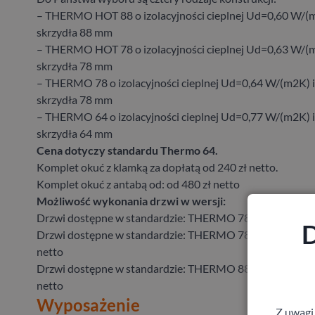
– THERMO HOT 88 o izolacyjności cieplnej Ud=0,60 W/(m
skrzydła 88 mm
– THERMO HOT 78 o izolacyjności cieplnej Ud=0,63 W/(m
skrzydła 78 mm
– THERMO 78 o izolacyjności cieplnej Ud=0,64 W/(m2K) i
skrzydła 78 mm
– THERMO 64 o izolacyjności cieplnej Ud=0,77 W/(m2K) i
skrzydła 64 mm
Cena dotyczy standardu Thermo 64.
Komplet okuć z klamką za dopłatą od 240 zł netto.
Komplet okuć z antabą od: od 480 zł netto
Możliwość wykonania drzwi w wersji:
Drzwi dostępne w standardzie: THERMO 78 za dopłatą od
D
Drzwi dostępne w standardzie: THERMO 78 HOT za dopła
netto
Drzwi dostępne w standardzie: THERMO 88 HOT za dopła
netto
Wyposażenie
Z uwagi