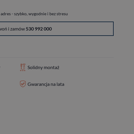
dres - szybko, wygodnie i bez stresu
woń i zamów
530 992 000
y
Solidny montaż
Gwarancja na lata