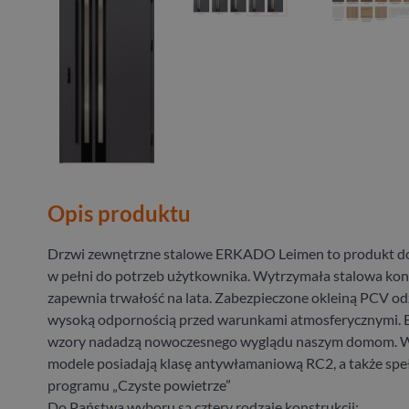
Opis produktu
Drzwi zewnętrzne stalowe ERKADO Leimen to produkt 
w pełni do potrzeb użytkownika. Wytrzymała stalowa kon
zapewnia trwałość na lata. Zabezpieczone okleiną PCV od
wysoką odpornością przed warunkami atmosferycznymi. E
wzory nadadzą nowoczesnego wyglądu naszym domom. W
modele posiadają klasę antywłamaniową RC2, a także spe
programu „Czyste powietrze”
Do Państwa wyboru są cztery rodzaje konstrukcji: