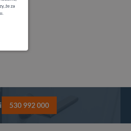
y, że za
u.
i
530 992 000