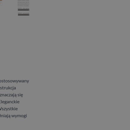
dostosowywany
strukcja
znaczają się
leganckie
szystkie
łniają wymogi