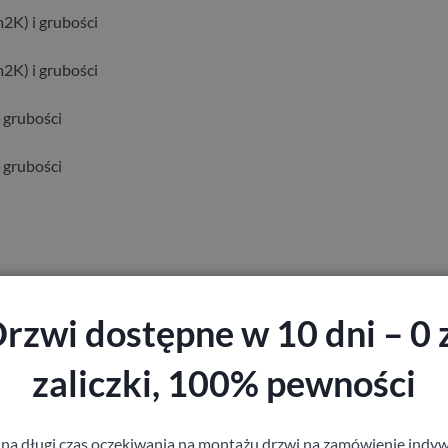
2K) i grubości
2K) i grubości
 grubości
 grubości
 650 zł netto
rzwi dostępne w 10 dni – 0 
tą od 1350 zł
zaliczki, 100% pewności
tą od 1950 zł
 na długi czas oczekiwania na montażu drzwi na zamówienie indyw