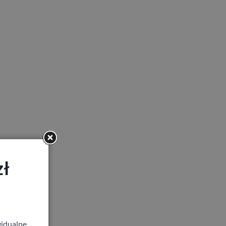
zł
idualne,