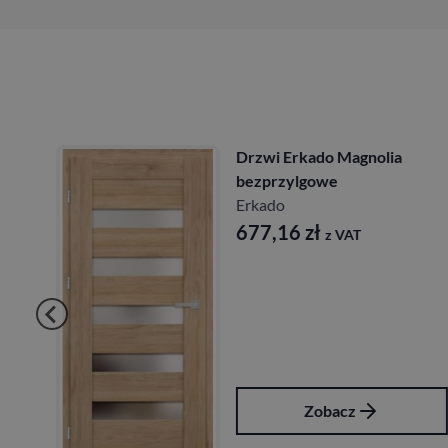
Drzwi Erkado Magnolia
bezprzylgowe
Erkado
677,16
zł
z VAT
Zobacz