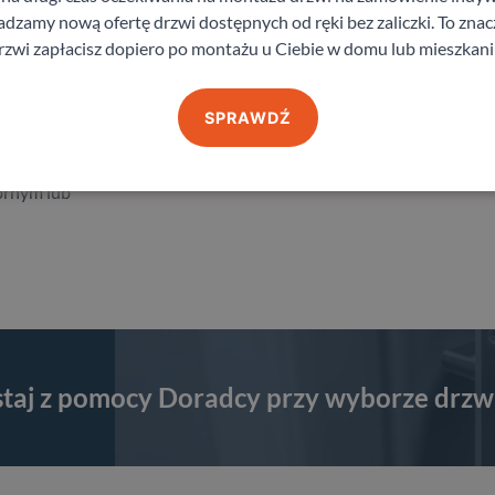
zamy nową ofertę drzwi dostępnych od ręki bez zaliczki. To znacz
rzwi zapłacisz dopiero po montażu u Ciebie w domu lub mieszkani
SPRAWDŹ
brnym lub
staj z pomocy Doradcy przy wyborze drzw