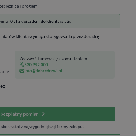
ościeżnicą i progiem
ar 0 zł z dojazdem do klienta gratis
miarów klienta wymaga skorygowania przez doradcę
Zadzwoń i umów się z konsultantem
530 992 000
info@dobredrzwi.pl
anie
bez
bezpłatny pomiar
i skorzystaj z najwygodniejszej formy zakupu!