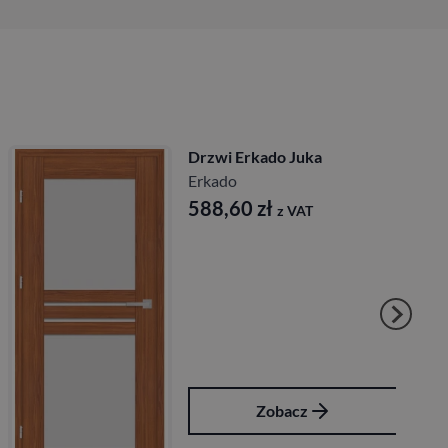
Drzwi Erkado Juka
Erkado
588,60
zł
z VAT
Zobacz