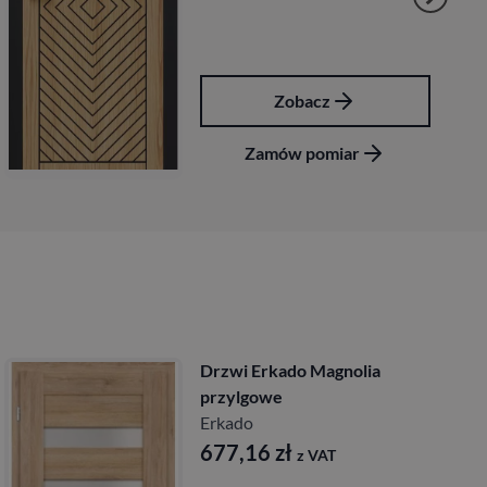
Zobacz
Zamów pomiar
Drzwi Erkado Magnolia
bezprzylgowe
Erkado
677,16
zł
z VAT