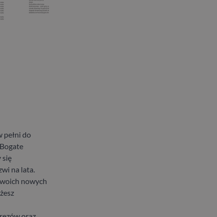
 pełni do
 Bogate
 się
wi na lata.
 swoich nowych
ożesz
frezów oraz