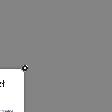
zł
idualne,