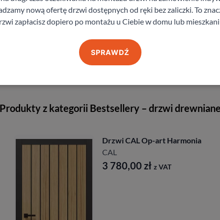
zamy nową ofertę drzwi dostępnych od ręki bez zaliczki. To znacz
rzwi zapłacisz dopiero po montażu u Ciebie w domu lub mieszkani
staj z pomocy Doradcy przy wyborze drzw
SPRAWDŹ
Produkty z kategorii Bestsellery – drzwi drewnian
ia
Drzwi CAL Op-art Iluzja
CAL
3 780,00
zł
z VAT