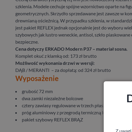
szklenia. Modele cechuje spójne wzornictwo oparte na fig
geometrycznych. Skrzydło sprzedawane jest zawsze w kom
drewnianą ościeżnicą. W przypadku szklenia, w standard
jest pakiet REFLEX jednak opcjonalnie jest do wyboru wie
szybowych jak lustro weneckie, antisol, szkło piaskowane 
bezpieczne.
Cena dotyczy ERKADO Modern P37 – materiał sosna.
Komplet okuć z klamką od: 173 zł brutto
Możliwość wykonania drzwi w wersji:
DĄB / MERANTI – za dopłatą: od 324 zł brutto
Wyposażenie
grubość 72 mm
D
dwa zamki niezależne bolcowe
cztery zawiasy regulowane w trzech płaszczyznach
próg aluminiowy z przegrodą termiczną lub drewniany
pakiet szybowy REFLEX BRĄZ
Z uwagi