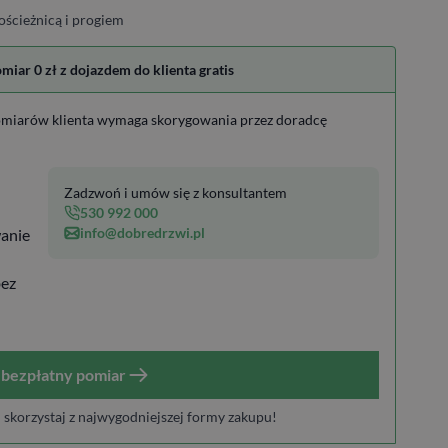
ościeżnicą i progiem
ar 0 zł z dojazdem do klienta gratis
miarów klienta wymaga skorygowania przez doradcę
Zadzwoń i umów się z konsultantem
530 992 000
info@dobredrzwi.pl
anie
bez
bezpłatny pomiar
i skorzystaj z najwygodniejszej formy zakupu!