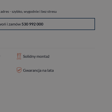
dres - szybko, wygodnie i bez stresu
woń i zamów
530 992 000
y
Solidny montaż
Gwarancja na lata