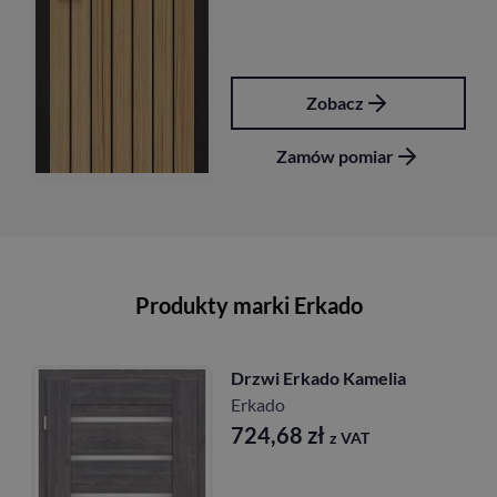
Zobacz
Zamów pomiar
Produkty marki Erkado
Drzwi Erkado Magnolia
przylgowe
Erkado
677,16
zł
z VAT