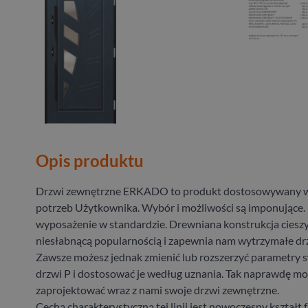
Opis produktu
Drzwi zewnętrzne ERKADO to produkt dostosowywany w
potrzeb Użytkownika. Wybór i możliwości są imponujące.
wyposażenie w standardzie. Drewniana konstrukcja cieszy
niesłabnącą popularnością i zapewnia nam wytrzymałe drz
Zawsze możesz jednak zmienić lub rozszerzyć parametry
drzwi P i dostosować je według uznania. Tak naprawdę m
zaprojektować wraz z nami swoje drzwi zewnętrzne.
Cechą charakterystyczną tej linii jest nowoczesny kształt 