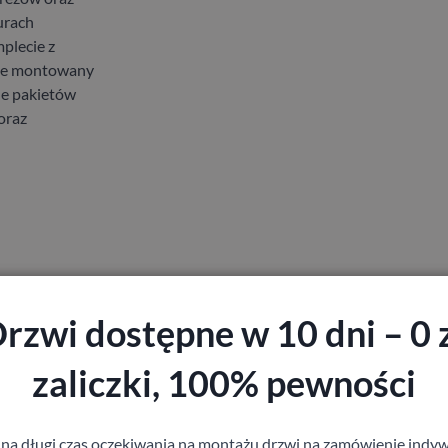
urach
plecie z
zie montowany
le pakietów
oraz
rzwi dostępne w 10 dni – 0 
zaliczki, 100% pewności
 na długi czas oczekiwania na montażu drzwi na zamówienie indyw