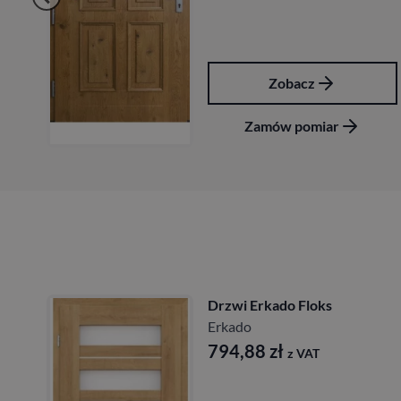
Zobacz
Zamów pomiar
Drzwi Erkado Kamelia
Erkado
724,68
zł
z VAT