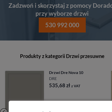
Zadzwoń i skorzystaj z pomocy Dorad
przy wyborze drzwi
530 992 000
Produkty z kategorii Drzwi przesuwne
Drzwi Dre Nova 10
DRE
535,68
zł
z VAT