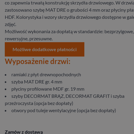
co zapewnia trwałą konstrukcję skrzydła drzwiowego. W drzwi
zastosowano szybę MAT DRE o grubości 4 mm oraz płyciny pła
HDF. Kolorystyka i wzory skrzydła drzwiowego dostępne w gale
zdjęć.
Możliwość wykonania za dopłatą w standardzie: bezprzylgowe,
rewersyjne, przesuwne.
Możliwe dodatkowe płatności
Wyposażenie drzwi:
ramiaki z płyt drewnopochodnych
szyba MAT DRE gr. 4 mm
płyciny profilowane MDF gr. 19 mm
szyby DECORMAT BRĄZ, DECORMAT GRAFIT i szyba
przeźroczysta (opcja bez dopłaty)
otwory pod tuleje wentylacyjne (opcja bez dopłaty)
Zamów z dostawą