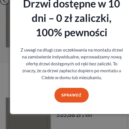
Drzwi dostępne w 10
dni – 0 zł zaliczki,
Zobacz
100% pewności
Zamów pomiar
Z uwagi na długi czas oczekiwania na montażu drzwi
na zamówienie indywidualne, wprowadzamy nową
ofertę drzwi dostępnych od ręki bez zaliczki. To
znaczy, że za drzwi zapłacisz dopiero po montażu u
Ciebie w domu lub mieszkaniu.
Produkty marki DRE
SPRAWDŹ
Drzwi Dre Nova 10
DRE
535,68
zł
z VAT