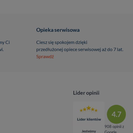
Opieka serwisowa
my Ci
Ciesz się spokojem dzięki
i.
przedłużonej opiece serwisowej aż do 7 lat.
Sprawdź
Lider opinii
4.7
908 opinii z
Jesteśmy
Google