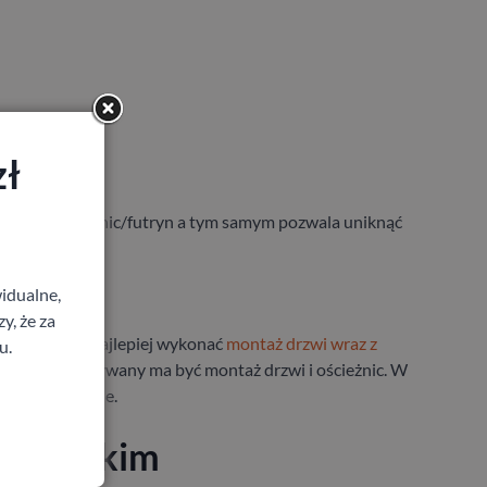
zł
arych ościeżnic/futryn a tym samym pozwala uniknąć
idualne,
y, że za
 mieszkania najlepiej wykonać
montaż drzwi wraz z
u.
 w którym wykonywany ma być montaż drzwi i ościeżnic. W
sze rozwiązanie.
zowieckim