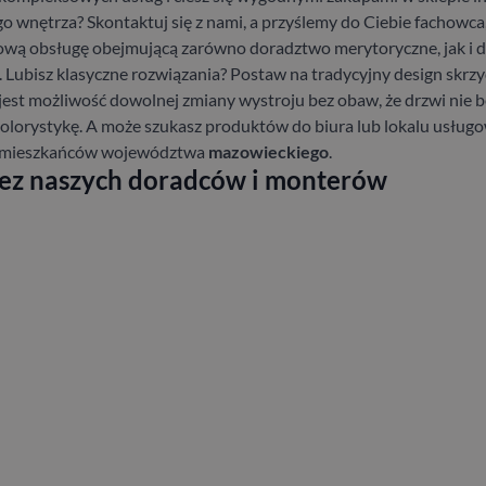
go wnętrza? Skontaktuj się z nami, a przyślemy do Ciebie fachowc
pową obsługę obejmującą zarówno doradztwo merytoryczne, jak i do
 Lubisz klasyczne rozwiązania? Postaw na tradycyjny design skrzyd
jest możliwość dowolnej zmiany wystroju bez obaw, że drzwi nie bę
olorystykę. A może szukasz produktów do biura lub lokalu usługow
my mieszkańców województwa
mazowieckiego
.
zez naszych doradców i monterów