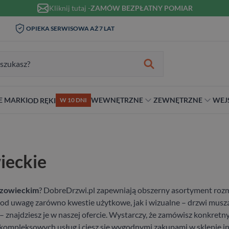
Kliknij tutaj -
ZAMÓW BEZPŁATNY POMIAR
WIZYTA I POMIAR W DOMU 0
OPIEKA SERWISOWA AŻ 7 LAT
ZŁ
zukiwania:
E MARKI
WEWNĘTRZNE
ZEWNĘTRZNE
WEJ
OD RĘKI
W 10 DNI
nie
teriał
Materiał
Rodzaj
Rodzaj
Antywłamaniowe
ybrydowe
Szklane
Dwuskrzydłowe
Dwuskrzydłowe
RC2
ieckie
snym stylu
alowe
Ościeżnicą
Niestandardowe wymiary
70 cm
RC3
ewniane
80 cm
RC4
90 cm
zowieckim
? DobreDrzwi.pl zapewniają obszerny asortyment rozm
Na wymiar
 uwagę zarówno kwestie użytkowe, jak i wizualne – drzwi muszą si
– znajdziesz je w naszej ofercie. Wystarczy, że zamówisz konkre
 kompleksowych usług i ciesz się wygodnymi zakupami w sklepie 