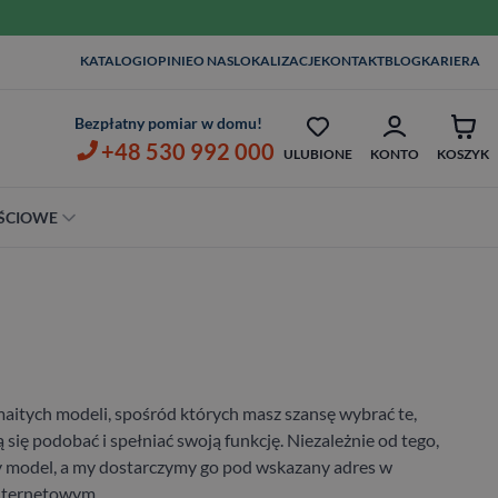
KATALOGI
OPINIE
O NAS
LOKALIZACJE
KONTAKT
BLOG
KARIERA
MONTAŻ I KLAMKI OD 1ZŁ
OPIEKA SERWISOWA AŻ 7 
Bezpłatny pomiar w domu!
+48 530 992 000
ULUBIONE
KONTO
KOSZYK
ŚCIOWE
Szerokość
80 cm
90 cm
100 cm
aitych modeli, spośród których masz szansę wybrać te,
ę podobać i spełniać swoją funkcję. Niezależnie od tego,
tny model, a my dostarczymy go pod wskazany adres w
internetowym.