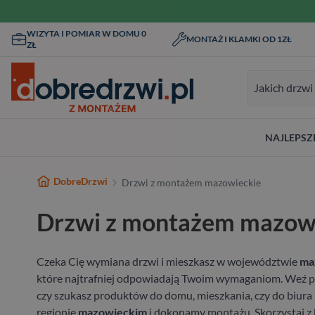
Przejdź do treści
WIZYTA I POMIAR W DOMU 0
MONTAŻ I KLAMKI OD 1ZŁ
ZŁ
Formularz wys
NAJLEPSZ
Wykończenie
Typ
Przeznaczenie
Materiał
Typ
Wykończe
Ma
DobreDrzwi
Drzwi z montażem mazowieckie
Białe
Do domu
Do domu
Drewniane
Bezprzylgowe
Białe
H
Drzwi z montażem mazow
Nowoczesne
Do mieszkania
Wejściowe wewnątrzklatkowe
Aluminiowe
Przesuwne
W nowocze
St
Pasywne
Stalowe
Ukryte
Dr
Czeka Cię wymiana drzwi i mieszkasz w województwie
ma
które najtrafniej odpowiadają Twoim wymaganiom. Weź pod
czy szukasz produktów do domu, mieszkania, czy do biura 
regionie
mazowieckim
i dokonamy montażu. Skorzystaj z