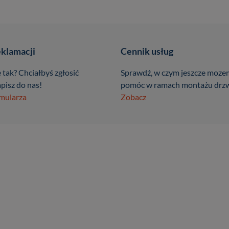
eklamacji
Cennik usług
 tak? Chciałbyś zgłosić
Sprawdź, w czym jeszcze moze
pisz do nas!
pomóc w ramach montażu drzw
rmularza
Zobacz