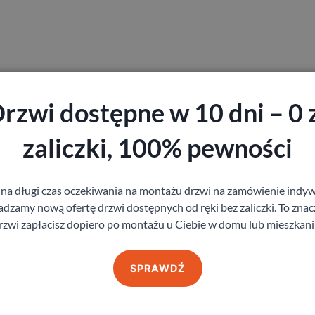
cieżnice
rzwi dostępne w 10 dni – 0 
zaliczki, 100% pewności
ie wyglądu mieszkania lub domu, bez konieczności demontażu st
montażem ościeżnic
 na długi czas oczekiwania na montażu drzwi na zamówienie indyw
zamy nową ofertę drzwi dostępnych od ręki bez zaliczki. To znacz
 technicznym jak i wizualnym. Jeżeli wykonujemy remont domu lub
rzwi zapłacisz dopiero po montażu u Ciebie w domu lub mieszkani
rofile , rozmiary i parametry najlepiej dokonać oględzin miejsca,
zytę naszego doradcy technicznego, który doradzi najkorzystniej
SPRAWDŹ
ym doradcą w województwie ma