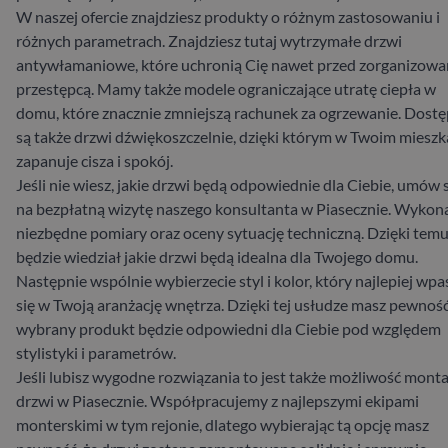
W naszej ofercie znajdziesz produkty o różnym zastosowaniu i
różnych parametrach. Znajdziesz tutaj wytrzymałe drzwi
antywłamaniowe, które uchronią Cię nawet przed zorganizow
przestępcą. Mamy także modele ograniczające utratę ciepła w
domu, które znacznie zmniejszą rachunek za ogrzewanie. Dost
są także drzwi dźwiękoszczelnie, dzięki którym w Twoim mieszk
zapanuje cisza i spokój.
Jeśli nie wiesz, jakie drzwi będą odpowiednie dla Ciebie, umów 
na bezpłatną wizytę naszego konsultanta w Piasecznie. Wykon
niezbędne pomiary oraz oceny sytuację techniczną. Dzięki tem
będzie wiedział jakie drzwi będą idealna dla Twojego domu.
Następnie wspólnie wybierzecie styl i kolor, który najlepiej wpa
się w Twoją aranżację wnętrza. Dzięki tej usłudze masz pewność
wybrany produkt będzie odpowiedni dla Ciebie pod względem
stylistyki i parametrów.
Jeśli lubisz wygodne rozwiązania to jest także możliwość mont
drzwi w Piasecznie. Współpracujemy z najlepszymi ekipami
monterskimi w tym rejonie, dlatego wybierając tą opcję masz