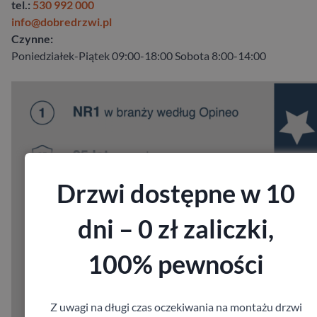
tel.:
530 992 000
info@dobredrzwi.pl
Czynne:
Poniedziałek-Piątek 09:00-18:00 Sobota 8:00-14:00
Drzwi dostępne w 10
dni – 0 zł zaliczki,
100% pewności
Z uwagi na długi czas oczekiwania na montażu drzwi