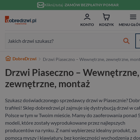
Przejdź do treści
Kliknij tutaj -
ZAMÓW BEZPŁATNY POMIAR
ZAM
Formularz wyszukiwania:
KONTO
KOSZYK
MENU GŁÓ
Formularz wyszukiwania:
Najlepsze marki
DobreDrzwi
Drzwi Piaseczno – Wewnętrzne, zewnętrzne, mon
Od ręki
Wykończenie
Białe
Bezprzylgowe
Szklane
Dwuskrzydłowe
Typ
Do domu
Drewniane
Białe
Dwuskrzydłowe
Przeznaczenie
Do domu
Hybrydowe
RC2
80 cm
w 10 dni
Drzwi Piaseczno – Wewnętrzne,
Wewnętrzne
Typ
Nowoczesne
Przesuwne
Ościeżnicą
70 cm
Materiał
Do mieszkania
Aluminiowe
W nowoczesnym stylu
Niestandardowe wymiary
Materiał
Wejściowe wewnątrzklatkowe
Stalowe
RC3
90 cm
zewnętrzne, montaż
Zewnętrzne
Materiał
Ukryte
80 cm
Wykończenie
Pasywne
Stalowe
Antywłamaniowe
Drewniane
RC4
100 cm
Szukasz doświadczonego sprzedawcy drzwi w Piasecznie? Dob
trafiłeś! Sklep dobredrzwi.pl zajmuje się dystrybucją drzwi w cał
Wejściowe
Rodzaj
90 cm
Rodzaj
Szerokość
Polsce w tym w Twoim mieście. Mamy do zaoferowania ponad 
modeli, które zostały wyprodukowane przez najlepszych
Na wymiar
producentów na rynku. Z nami wybierzesz idealny produkt, za
pomocą myszy i klawiatury, bez konieczności wychodzenia z do