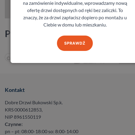
na zamówienie indywidualne, wprowadzamy nową
ofertę drzwi dostępnych od ręki bez zaliczki. To
znaczy, że za drzwi zapłacisz dopiero po montażu u
Ciebie w domu lub mieszkaniu.
Producenci
SPRAWDŹ
Kontakt
Dobre Drzwi Bukowski Sp.k.
KRS 0000612853,
NIP 8961550119
Czynne:
pn – pt: 08:00-18:00 so: 8:00-14:00