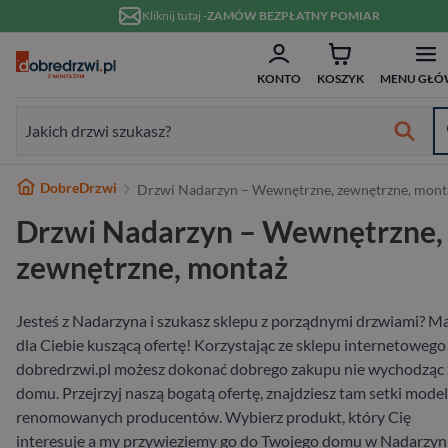
Przejdź do treści
Kliknij tutaj -
ZAMÓW BEZPŁATNY POMIAR
ZAM
Formularz wyszukiwania:
KONTO
KOSZYK
MENU GŁÓ
Formularz wyszukiwania:
Najlepsze marki
DobreDrzwi
Drzwi Nadarzyn – Wewnętrzne, zewnętrzne, mont
Od ręki
Wykończenie
Białe
Bezprzylgowe
Szklane
Dwuskrzydłowe
Typ
Do domu
Drewniane
Białe
Dwuskrzydłowe
Przeznaczenie
Do domu
Hybrydowe
RC2
80 cm
w 10 dni
Drzwi Nadarzyn – Wewnętrzne,
Wewnętrzne
Typ
Nowoczesne
Przesuwne
Ościeżnicą
70 cm
Materiał
Do mieszkania
Aluminiowe
W nowoczesnym stylu
Niestandardowe wymiary
Materiał
Wejściowe wewnątrzklatkowe
Stalowe
RC3
90 cm
zewnętrzne, montaż
Zewnętrzne
Materiał
Ukryte
80 cm
Wykończenie
Pasywne
Stalowe
Antywłamaniowe
Drewniane
RC4
100 cm
Jesteś z Nadarzyna i szukasz sklepu z porządnymi drzwiami? 
dla Ciebie kuszącą ofertę! Korzystając ze sklepu internetowego
Wejściowe
Rodzaj
90 cm
Rodzaj
Szerokość
dobredrzwi.pl możesz dokonać dobrego zakupu nie wychodząc 
domu. Przejrzyj naszą bogatą ofertę, znajdziesz tam setki model
Na wymiar
renomowanych producentów. Wybierz produkt, który Cię
interesuje a my przywieziemy go do Twojego domu w Nadarzyni