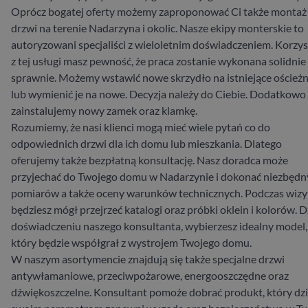
Oprócz bogatej oferty możemy zaproponować Ci także montaż
drzwi na terenie Nadarzyna i okolic. Nasze ekipy monterskie to
autoryzowani specjaliści z wieloletnim doświadczeniem. Korzys
z tej usługi masz pewność, że praca zostanie wykonana solidnie 
sprawnie. Możemy wstawić nowe skrzydło na istniejące ościeżn
lub wymienić je na nowe. Decyzja należy do Ciebie. Dodatkowo
zainstalujemy nowy zamek oraz klamkę.
Rozumiemy, że nasi klienci mogą mieć wiele pytań co do
odpowiednich drzwi dla ich domu lub mieszkania. Dlatego
oferujemy także bezpłatną konsultację. Nasz doradca może
przyjechać do Twojego domu w Nadarzynie i dokonać niezbędn
pomiarów a także oceny warunków technicznych. Podczas wizy
będziesz mógł przejrzeć katalogi oraz próbki oklein i kolorów. D
doświadczeniu naszego konsultanta, wybierzesz idealny model,
który będzie współgrał z wystrojem Twojego domu.
W naszym asortymencie znajdują się także specjalne drzwi
antywłamaniowe, przeciwpożarowe, energooszczędne oraz
dźwiękoszczelne. Konsultant pomoże dobrać produkt, który dzi