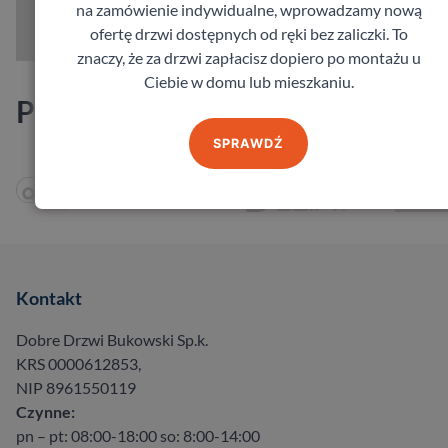
na zamówienie indywidualne, wprowadzamy nową
ofertę drzwi dostępnych od ręki bez zaliczki. To
znaczy, że za drzwi zapłacisz dopiero po montażu u
Ciebie w domu lub mieszkaniu.
Producenci
SPRAWDŹ
Kontakt
Dobre Drzwi Bukowski Sp.k.
KRS 0000612853,
NIP 8961550119
Czynne:
pn – pt: 08:00-18:00 so: 8:00-14:00