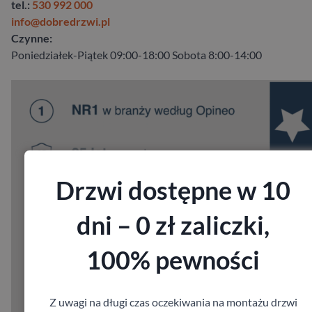
tel.:
530 992 000
info@dobredrzwi.pl
Czynne:
Poniedziałek-Piątek 09:00-18:00 Sobota 8:00-14:00
Drzwi dostępne w 10
dni – 0 zł zaliczki,
100% pewności
Z uwagi na długi czas oczekiwania na montażu drzwi