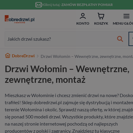
Przejdź do treści
Kliknij tutaj -
ZAMÓW BEZPŁATNY POMIAR
ZAM
Formularz wyszukiwania:
KONTO
KOSZYK
MENU GŁÓ
Formularz wyszukiwania:
Najlepsze marki
DobreDrzwi
Drzwi Wołomin – Wewnętrzne, zewnętrzne, mont
Od ręki
Wykończenie
Białe
Bezprzylgowe
Szklane
Dwuskrzydłowe
Typ
Do domu
Drewniane
Białe
Dwuskrzydłowe
Przeznaczenie
Do domu
Hybrydowe
RC2
80 cm
w 10 dni
Drzwi Wołomin – Wewnętrzne,
Wewnętrzne
Typ
Nowoczesne
Przesuwne
Ościeżnicą
70 cm
Materiał
Do mieszkania
Aluminiowe
W nowoczesnym stylu
Niestandardowe wymiary
Materiał
Wejściowe wewnątrzklatkowe
Stalowe
RC3
90 cm
zewnętrzne, montaż
Zewnętrzne
Materiał
Ukryte
80 cm
Wykończenie
Pasywne
Stalowe
Antywłamaniowe
Drewniane
RC4
100 cm
Mieszkasz w Wołominie i chcesz zmienić drzwi na nowe? Dosko
trafiłeś! Sklep dobredrzwi.pl zajmuje się dystrybucją i montaże
Wejściowe
Rodzaj
90 cm
Rodzaj
Szerokość
terenie Wołomina i okolic. Sprawdź naszą ofertę, w której znajd
się ponad 500 modeli drzwi. Wszystkie produkty, które znajdzi
Na wymiar
na naszej stronie internetowej pochodzą od najlepszych
producentów z polski i zagranicy. Znajdziesz tu klasyczne