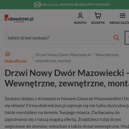
Przejdź do treści
Kliknij tutaj -
ZAMÓW BEZPŁATNY POMIAR
ZAM
Formularz wyszukiwania:
KONTO
KOSZYK
MENU GŁÓ
Formularz wyszukiwania:
Najlepsze marki
Drzwi Nowy Dwór Mazowiecki – Wewnętrzne,
Od ręki
Wykończenie
Białe
Bezprzylgowe
Szklane
Dwuskrzydłowe
Typ
Do domu
Drewniane
Białe
Dwuskrzydłowe
Przeznaczenie
Do domu
Hybrydowe
RC2
80 cm
w 10 dni
zewnętrzne, montaż
DobreDrzwi
Drzwi Nowy Dwór Mazowiecki 
Wewnętrzne
Typ
Nowoczesne
Przesuwne
Ościeżnicą
70 cm
Materiał
Do mieszkania
Aluminiowe
W nowoczesnym stylu
Niestandardowe wymiary
Materiał
Wejściowe wewnątrzklatkowe
Stalowe
RC3
90 cm
Wewnętrzne, zewnętrzne, mont
Zewnętrzne
Materiał
Ukryte
80 cm
Wykończenie
Pasywne
Stalowe
Antywłamaniowe
Drewniane
RC4
100 cm
Szukasz sklepu z drzwiami w Nowym Dworze Mazowieckim? D
Wejściowe
Rodzaj
90 cm
Rodzaj
Szerokość
się składa! Firma dobredrzwi.pl zajmuje się nie tylko dystrybucją
także montażem na terenie Twojego miasta. Zachęcamy do
Na wymiar
zapoznania się z naszą bogatą ofertą. Znajdziesz tutaj drzwi
wejściowe do domów, mieszkań a także drzwi wewnętrzne. Mo