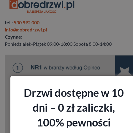
tel.:
530 992 000
info@dobredrzwi.pl
Czynne:
Poniedziałek-Piątek 09:00-18:00 Sobota 8:00-14:00
Drzwi dostępne w 10
dni – 0 zł zaliczki,
100% pewności