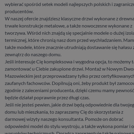
wybierać spośród setek modeli najlepszych polskich i zagranic
producentów.
W naszej ofercie znajdziesz klasyczne drzwi wykonane z drewna
trwałe konstrukcje metalowe, a także nowoczesne wykonane z
tworzywa. Wśród nich znajdą się specjalnie modele o dużej izola
termicznej, które chronią nasz dom przed wychładzaniem. Ma
także modele, które znacznie utrudniają dostawanie się hałasu 
zewnątrz do naszego domu.
Jeśli interesuje Cię kompleksowa i wygodna opcja, to możemy 
zamontować u Ciebie zakupione drzwi. Montaż w Nowym Dwo
Mazowieckim jest przeprowadzany tylko przez certyfikowanych
zaufanych fachowców. Dopilnują oni, żeby produkt był zamoc
zgodnie z zaleceniami producenta, dzięki czemu mamy pewność,
będzie działał poprawnie przez długi czas.
Jeśli nie jesteś pewien, jakie drzwi będą odpowiednie dla twoje
domu lub mieszkania, to zapraszamy Cię do skorzystania z
darmowej wizyty naszego konsultanta. Pomoże on dobrać
odpowiedni model do stylu wystroju, a także wykona pomiar i 
warunków technicznych. Doradca zaprezentuje także najnowsz