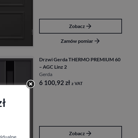
Zobacz
Zamów pomiar
Drzwi Gerda THERMO PREMIUM 60
– AGC Linz 2
Gerda
6 100,92
zł
z VAT
zł
Zobacz
idualne,