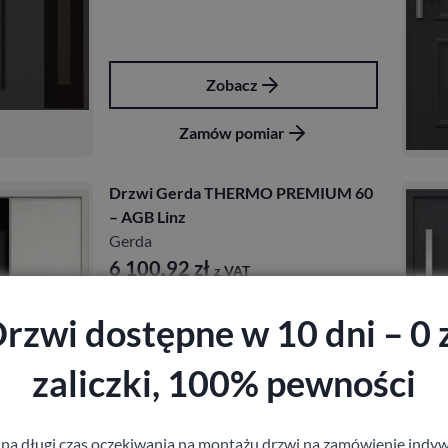
Zobacz
Zamów pomiar
Drzwi Gerda THERMO PREMIUM 60
– AGB Linz
Gerda
6 100,92
zł
z VAT
rzwi dostępne w 10 dni – 0 
zaliczki, 100% pewności
Zobacz
 na długi czas oczekiwania na montażu drzwi na zamówienie indyw