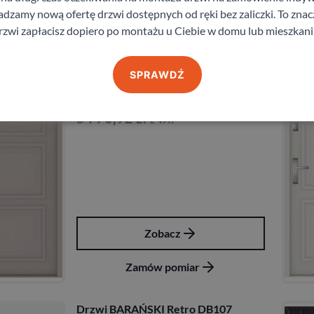
zamy nową ofertę drzwi dostępnych od ręki bez zaliczki. To znacz
Zamów pomiar
rzwi zapłacisz dopiero po montażu u Ciebie w domu lub mieszkani
Drzwi Gerda THERMO PREMIUM 60
SPRAWDŹ
– ELD Trin
Gerda
5 776,92
zł
z VAT
Zobacz
Zamów pomiar
Drzwi BARAŃSKI Retro DB107