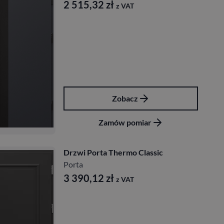
2 515,32
zł
z VAT
Zobacz
Zamów pomiar
Drzwi Porta Thermo Classic
Porta
3 390,12
zł
z VAT