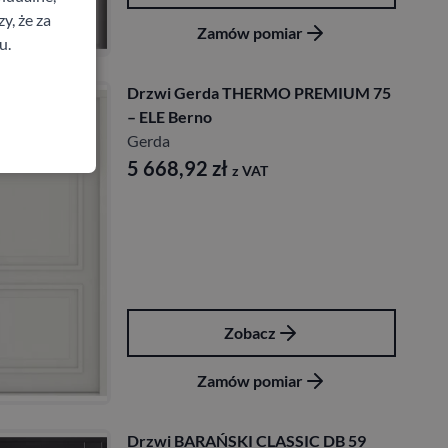
y, że za
Zamów pomiar
u.
Drzwi Gerda THERMO PREMIUM 75
– ELE Berno
Gerda
5 668,92
zł
z VAT
Zobacz
Zamów pomiar
Drzwi BARAŃSKI CLASSIC DB 59