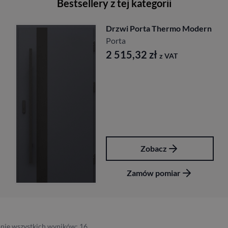
Bestsellery z tej kategorii
Drzwi Porta Thermo Modern
Porta
2 515,32
zł
z VAT
Zobacz
Zamów pomiar
nie wszystkich wyników: 16