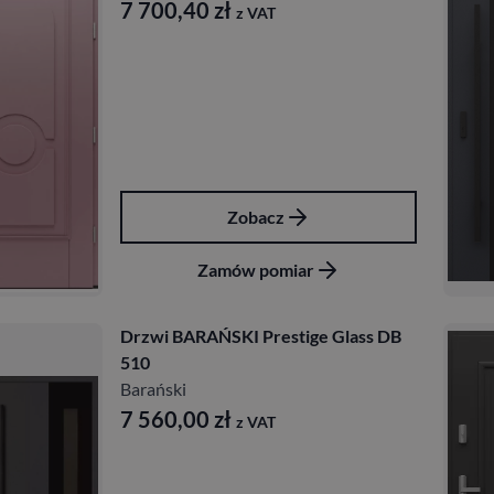
7 700,40
zł
z VAT
Zobacz
Zamów pomiar
Drzwi BARAŃSKI Prestige Glass DB
510
Barański
7 560,00
zł
z VAT