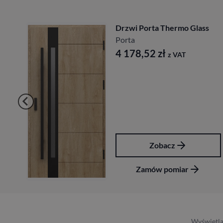
c
Drzwi Porta Thermo Glass
Porta
4 178,52
zł
z VAT
Zobacz
Zamów pomiar
Wyświetla