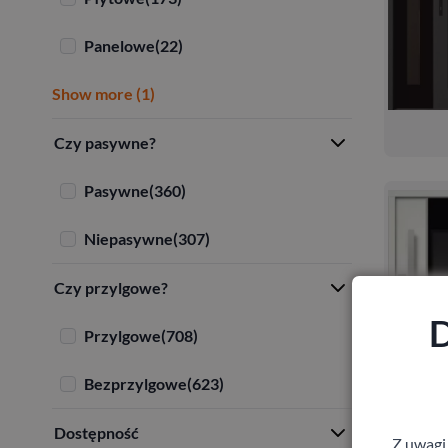
Panelowe
(22)
Show more (1)
Czy pasywne?
Pasywne
(360)
Niepasywne
(307)
Czy przylgowe?
D
Przylgowe
(708)
Bezprzylgowe
(623)
Dostępność
Z uwagi