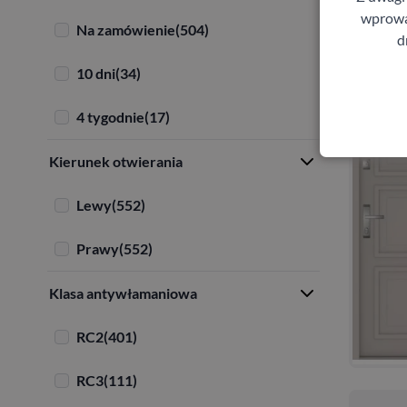
wprowad
Na zamówienie
(504)
d
10 dni
(34)
4 tygodnie
(17)
Kierunek otwierania
Lewy
(552)
Prawy
(552)
Klasa antywłamaniowa
RC2
(401)
RC3
(111)