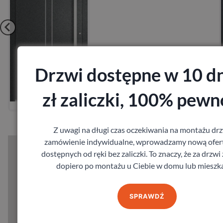
Drzwi dostępne w 10 dn
Zobacz
zł zaliczki, 100% pewn
Zamów pomiar
Z uwagi na długi czas oczekiwania na montażu drz
zamówienie indywidualne, wprowadzamy nową ofert
dostępnych od ręki bez zaliczki. To znaczy, że za drzwi
dopiero po montażu u Ciebie w domu lub mieszka
SPRAWDŹ