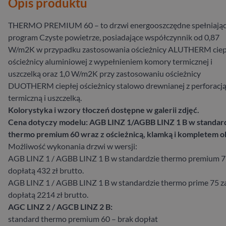
Opis produktu
THERMO PREMIUM 60 – to drzwi energooszczędne spełniają
program Czyste powietrze, posiadające współczynnik od 0,87
W/m2K w przypadku zastosowania ościeżnicy ALUTHERM ciep
ościeżnicy aluminiowej z wypełnieniem komory termicznej i
uszczelką oraz 1,0 W/m2K przy zastosowaniu ościeżnicy
DUOTHERM ciepłej ościeżnicy stalowo drewnianej z perforacj
termiczną i uszczelką.
Kolorystyka i wzory tłoczeń dostępne w galerii zdjęć.
Cena dotyczy modelu: AGB LINZ 1/AGBB LINZ 1 B w standar
thermo premium 60 wraz z ościeżnicą, klamką i kompletem o
Możliwość wykonania drzwi w wersji:
AGB LINZ 1 / AGBB LINZ 1 B w standardzie thermo premium 7
dopłatą 432 zł brutto.
AGB LINZ 1 / AGBB LINZ 1 B w standardzie thermo prime 75 z
dopłatą 2214 zł brutto.
AGC LINZ 2 / AGCB LINZ 2 B:
standard thermo premium 60 – brak dopłat