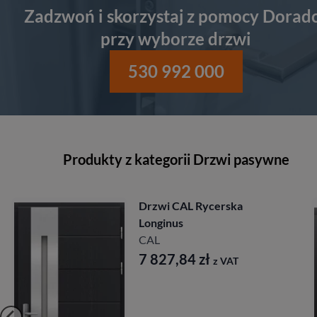
Zadzwoń i skorzystaj z pomocy Dorad
przy wyborze drzwi
530 992 000
Produkty z kategorii Drzwi pasywne
Drzwi CAL Rycerska
Longinus
CAL
7 827,84
zł
z VAT