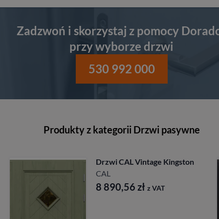
Zadzwoń i skorzystaj z pomocy Dorad
przy wyborze drzwi
530 992 000
Produkty z kategorii Drzwi pasywne
rzwi CAL Vintage Kingston
Drzw
CAL
Long
CAL
8 890,56
zł
z VAT
7 8