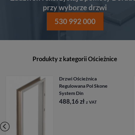
przy wyborze drzwi
530 992 000
Produkty z kategorii Ościeżnice
Drzwi Ościeżnica
Regulowana Pol Skone
System Din
488,16
zł
z VAT