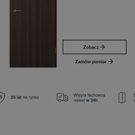
Zobacz
Z
mów pomiar
Zamó