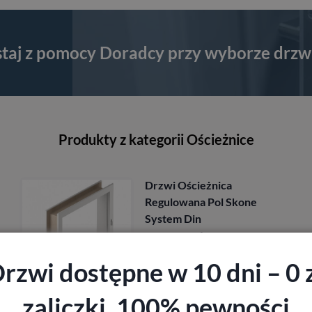
staj z pomocy Doradcy przy wyborze drzw
Produkty z kategorii Ościeżnice
ścieżnica
Drzwi Ości
ana Pol Skone
Regulowana
Din
System Din
Pol-Skone
6
zł
z VAT
901,80
z
rzwi dostępne w 10 dni – 0 
zaliczki, 100% pewności