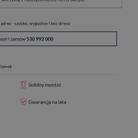
dres - szybko, wygodnie i bez stresu
woń i zamów
530 992 000
 klamek
y
Solidny montaż
Gwarancja na lata