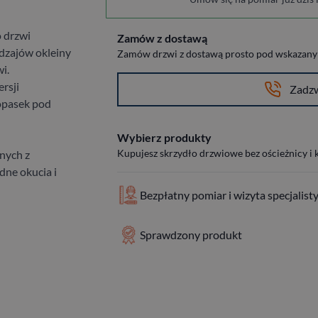
 drzwi
Zamów z dostawą
odzajów okleiny
Zamów drzwi z dostawą prosto pod wskazany a
i.
rsji
Zadz
opasek pod
Wybierz produkty
Kupujesz skrzydło drzwiowe bez ościeżnicy i
nych z
ne okucia i
Bezpłatny pomiar i wizyta specjalist
Sprawdzony produkt