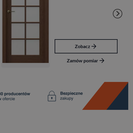
obacz
Zoba
w pomiar
Zamów p