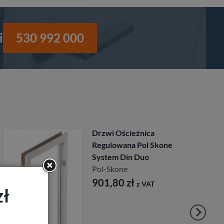
i
530 992 000
eżnica
Drzwi Ościeżn
 Pol Skone
Regulowana Po
 Duo
System Pol Sk
Pol-Skone
ł
831,60
zł
z VAT
z 
zł