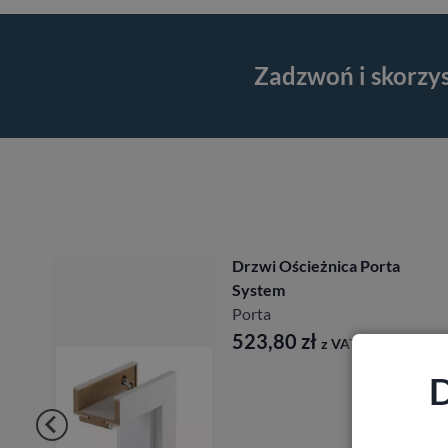
Zadzwoń i skorzy
i Ościeżnica Porta
Drzwi O
tem
Regulow
a
System 
,80
zł
488,1
z VAT
D