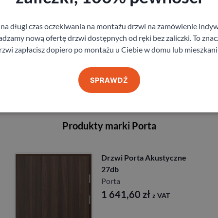
 na długi czas oczekiwania na montażu drzwi na zamówienie indyw
Zobacz
Z
zamy nową ofertę drzwi dostępnych od ręki bez zaliczki. To znacz
rzwi zapłacisz dopiero po montażu u Ciebie w domu lub mieszkani
mów pomiar
Zamó
SPRAWDŹ
Produkty marki Porta
orta Akustyczne
Drzwi Port
Porta
1 917,0
,60
zł
z VAT