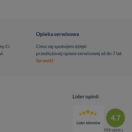
Opieka serwisowa
my Ci
Ciesz się spokojem dzięki
i.
przedłużonej opiece serwisowej aż do 7 lat.
Sprawdź
Lider opinii
4.7
908 opinii z