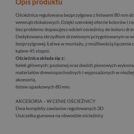
Opis produktu
Ościeżnica regulowana bezprzylgowa z listwami 80 mm do
wewnątrzlokalowych. Dzięki szerokiej ofercie kolorów i r
bez problemu dopasujesz odcień ościeżnicy do koloru drzw
Dedykowana skrzydłom drzwiowym przygotowanym w we
bezprzylgowej. Łatwa w montażu, z możliwością łączenia 
kątem 45 stopni.
Ościeżnica składa się z:
belek głównych: poziomej oraz dwóch pionowych wykona
materiałów drewnopochodnych i wyposażonych w niezbęd
akcesoria,
listew opaskowych 80 mm.
AKCESORIA – W CENIE OŚCIEŻNICY
Dwa komplety zawiasów regulowanych 3D
Uszczelka gumowa na obwodzie ościeżnicy