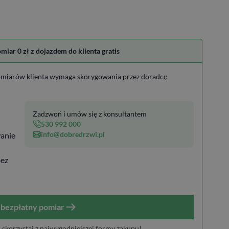
ar 0 zł z dojazdem do klienta gratis
miarów klienta wymaga skorygowania przez doradcę
Zadzwoń i umów się z konsultantem
530 992 000
info@dobredrzwi.pl
anie
bez
bezpłatny pomiar
i skorzystaj z najwygodniejszej formy zakupu!