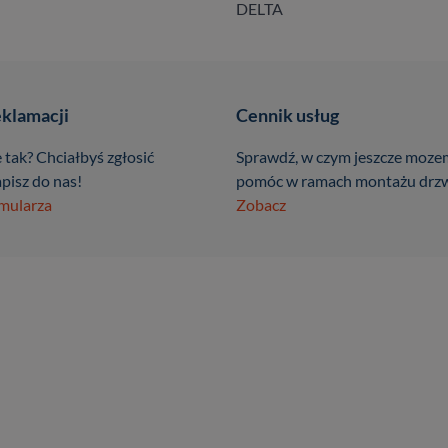
DELTA
eklamacji
Cennik usług
 tak? Chciałbyś zgłosić
Sprawdź, w czym jeszcze moze
pisz do nas!
pomóc w ramach montażu drzw
rmularza
Zobacz