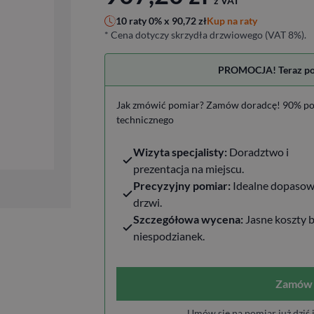
z VAT
Kup na raty
10 raty 0% x
90,72
zł
* Cena dotyczy skrzydła drzwiowego (VAT 8%).
PROMOCJA! Teraz pomi
Jak zmówić pomiar? Zamów doradcę! 90% po
technicznego
Wizyta specjalisty:
Doradztwo i
prezentacja na miejscu.
Precyzyjny pomiar:
Idealne dopasow
drzwi.
Szczegółowa wycena:
Jasne koszty 
niespodzianek.
Zamów 
Umów się na pomiar już dziś 