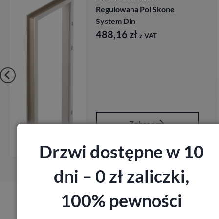
Regulowana Pol Skone
System Din
488,16
zł
z VAT
Zobacz
Drzwi dostępne w 10
Zamów pomiar
dni – 0 zł zaliczki,
100% pewności
Produkty marki Porta