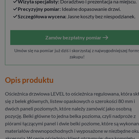
Wizyta specjalisty:
Doradztwo i prezentacja na miejscu.
Precyzyjny pomiar:
Idealne dopasowanie drzwi.
Szczegółowa wycena:
Jasne koszty bez niespodzianek.
Zamów bezpłatny pomiar
Umów się na pomiar już dziś i skorzystaj z najwygodniejszej form
zakupu!
Opis produktu
Ościeżnica drzwiowa LEVEL to ościeżnica regulowana, która sk
się z belek głównych, listew opaskowych o szerokości 80 mm i
dwóch paneli poziomych, które należy zamówić jako osobną
pozycję. Belki główne to jedna belka pozioma, czyli nadproże z
piórami łączącymi panel i dwie belki poziome, które są wykonan
materiałów drewnopochodnych i wyposażone w niezbędne okuc
akcesoria. W cenie ościeżnicy klient otrzymuje: dwa komplety