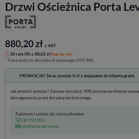
Drzwi Ościeżnica Porta Lev
880,20
zł
z VAT
Kup na raty
10 raty 0% x
88,02
zł
* Cena dotyczy skrzydła drzwiowego (VAT 8%).
PROMOCJA! Teraz pomiar 0 zł z dojazdem do klienta gratis
Jak zmówić pomiar? Zamów doradcę! 90% pomiarów klienta wym
skorygowania przez doradcę technicznego
Zadzwoń i umów się z konsultantem
530 992 000
info@dobredrzwi.pl