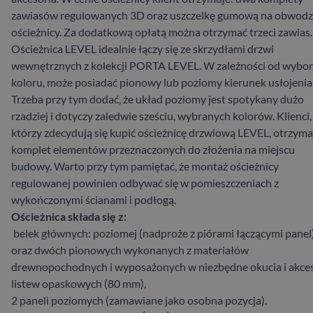
zawiasów regulowanych 3D oraz uszczelkę gumową na obwodz
ościeżnicy. Za dodatkową opłatą można otrzymać trzeci zawias.
Ościeżnica LEVEL idealnie łączy się ze skrzydłami drzwi
wewnętrznych z kolekcji PORTA LEVEL. W zależności od wybo
koloru, może posiadać pionowy lub poziomy kierunek usłojenia
Trzeba przy tym dodać, że układ poziomy jest spotykany dużo
rzadziej i dotyczy zaledwie sześciu, wybranych kolorów. Klienci,
którzy zdecydują się kupić ościeżnicę drzwiową LEVEL, otrzyma
komplet elementów przeznaczonych do złożenia na miejscu
budowy. Warto przy tym pamiętać, że montaż ościeżnicy
regulowanej powinien odbywać się w pomieszczeniach z
wykończonymi ścianami i podłogą.
Ościeżnica składa się z:
belek głównych: poziomej (nadproże z piórami łączącymi panel
oraz dwóch pionowych wykonanych z materiałów
drewnopochodnych i wyposażonych w niezbędne okucia i akce
listew opaskowych (80 mm),
2 paneli poziomych (zamawiane jako osobna pozycja).