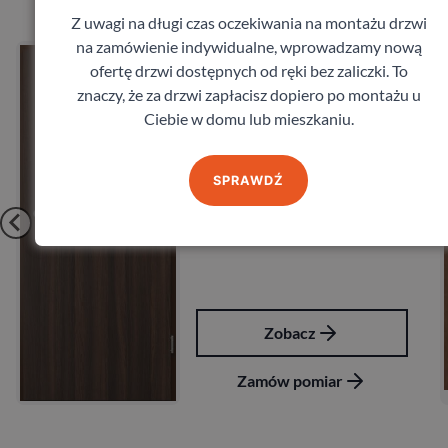
Z uwagi na długi czas oczekiwania na montażu drzwi
na zamówienie indywidualne, wprowadzamy nową
Drzwi Porta Akustyczne
ofertę drzwi dostępnych od ręki bez zaliczki. To
27db
znaczy, że za drzwi zapłacisz dopiero po montażu u
Porta
Ciebie w domu lub mieszkaniu.
1 641,60
zł
z VAT
SPRAWDŹ
Zobacz
Zamów pomiar