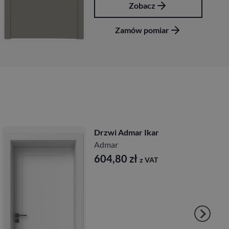
Zobacz
Zamów pomiar
Drzwi Admar Ikar
Admar
604,80
zł
z VAT