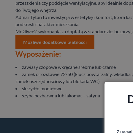
przeszklenia czy podcięcie wentylacyjne, aby idealnie do
do Twojego wnętrza.
Admar Tytan to inwestycja w estetykę i komfort, która ka
podkreśli charakter mieszkania.
Możliwość wykonania za dopłatą w standardzie: bezprzy
Możliwe dodatkowe płatności
Wyposażenie:
zawiasy czopowe wkręcane srebrne lub czarne
zamek o rozstawie 72/50 (klucz powtarzalny, wkładka
zamek oszczędnościowy lub blokada WC)
skrzydło modułowe
D
szyba bezbarwna lub lakomat – satyna
Z uwagi