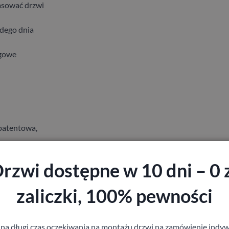
pasować drzwi
żdego dnia
lgowe
 patentowa,
rzwi dostępne w 10 dni – 0 
zaliczki, 100% pewności
 na długi czas oczekiwania na montażu drzwi na zamówienie indyw