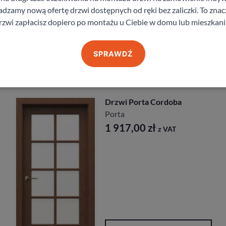
staj z pomocy Doradcy przy wyborze drzw
zamy nową ofertę drzwi dostępnych od ręki bez zaliczki. To znacz
rzwi zapłacisz dopiero po montażu u Ciebie w domu lub mieszkani
SPRAWDŹ
Produkty z kategorii Drzwi wewnętrzne
Drzwi Porta Cordoba
Porta
1 917,00
zł
z VAT