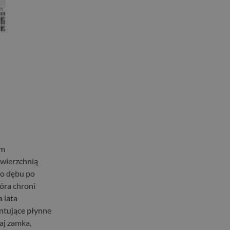
ym
wierzchnią
go dębu po
tóra chroni
 lata
ntujące płynne
aj zamka,