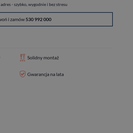
dres - szybko, wygodnie i bez stresu
woń i zamów
530 992 000
y
Solidny montaż
Gwarancja na lata