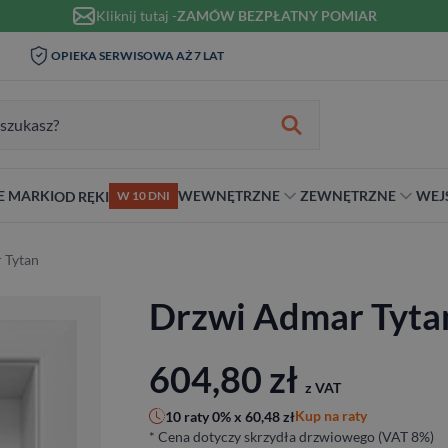
Kliknij tutaj -
ZAMÓW BEZPŁATNY POMIAR
WIZYTA I POMIAR W DOMU 0
OPIEKA SERWISOWA AŻ 7 LAT
ZŁ
zukiwania:
E MARKI
WEWNĘTRZNE
ZEWNĘTRZNE
WEJ
OD RĘKI
W 10 DNI
nie
teriał
Materiał
Rodzaj
Rodzaj
Antywłamaniowe
 Tytan
ybrydowe
Szklane
Dwuskrzydłowe
Dwuskrzydłowe
RC2
Drzwi Admar Tyta
snym stylu
alowe
Ościeżnicą
Niestandardowe wymiary
70 cm
RC3
ewniane
80 cm
RC4
90 cm
604,80
zł
z VAT
Na wymiar
Kup na raty
10 raty 0% x
60,48
zł
* Cena dotyczy skrzydła drzwiowego (VAT 8%)