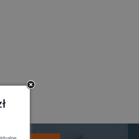
zł
idualne,