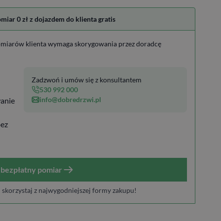
ar 0 zł z dojazdem do klienta gratis
miarów klienta wymaga skorygowania przez doradcę
Zadzwoń i umów się z konsultantem
530 992 000
info@dobredrzwi.pl
anie
bez
bezpłatny pomiar
i skorzystaj z najwygodniejszej formy zakupu!