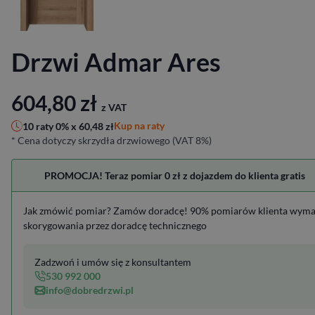
Drzwi Admar Ares
604,80
zł
z VAT
Kup na raty
10 raty 0% x
60,48
zł
* Cena dotyczy skrzydła drzwiowego (VAT 8%)
PROMOCJA! Teraz pomiar 0 zł z dojazdem do klienta gratis
Jak zmówić pomiar? Zamów doradcę! 90% pomiarów klienta wym
skorygowania przez doradcę technicznego
Zadzwoń i umów się z konsultantem
530 992 000
info@dobredrzwi.pl