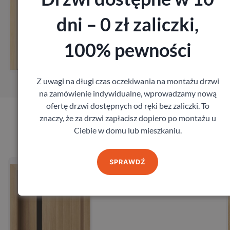
dni – 0 zł zaliczki,
Zobacz
Zob
100% pewności
ów pomiar
Zamów 
Z uwagi na długi czas oczekiwania na montażu drzwi
na zamówienie indywidualne, wprowadzamy nową
ofertę drzwi dostępnych od ręki bez zaliczki. To
znaczy, że za drzwi zapłacisz dopiero po montażu u
Produkty marki Admar
Ciebie w domu lub mieszkaniu.
SPRAWDŹ
rzwi Admar Apollo
Drzw
Admar
Adm
604,80
zł
60
z VAT