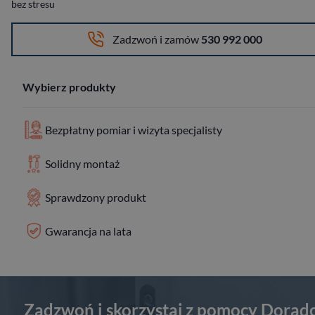
bez stresu
Zadzwoń i zamów
530 992 000
Wybierz produkty
Bezpłatny pomiar i wizyta specjalisty
Solidny montaż
Sprawdzony produkt
Gwarancja na lata
Zadzwoń i skorzystaj z pomocy Dorad