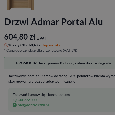
Drzwi Admar Portal Alu
604,80
zł
z VAT
Kup na raty
10 raty 0% x
60,48
zł
* Cena dotyczy skrzydła drzwiowego (VAT 8%)
PROMOCJA! Teraz pomiar 0 zł z dojazdem do klienta gratis
Jak zmówić pomiar? Zamów doradcę! 90% pomiarów klienta wym
skorygowania przez doradcę technicznego
Zadzwoń i umów się z konsultantem
530 992 000
info@dobredrzwi.pl