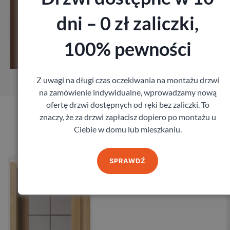
dni – 0 zł zaliczki,
Zobacz
100% pewności
Zamów pomiar
Z uwagi na długi czas oczekiwania na montażu drzwi
na zamówienie indywidualne, wprowadzamy nową
ofertę drzwi dostępnych od ręki bez zaliczki. To
znaczy, że za drzwi zapłacisz dopiero po montażu u
Produkty marki Admar
Ciebie w domu lub mieszkaniu.
Drzwi Admar Genesis
SPRAWDŹ
Admar
604,80
zł
z VAT