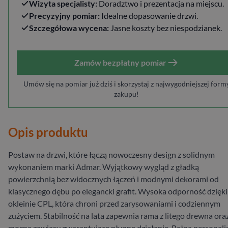
Wizyta specjalisty:
Doradztwo i prezentacja na miejscu.
Precyzyjny pomiar:
Idealne dopasowanie drzwi.
Szczegółowa wycena:
Jasne koszty bez niespodzianek.
Zamów bezpłatny pomiar
Umów się na pomiar już dziś i skorzystaj z najwygodniejszej form
zakupu!
Opis produktu
Postaw na drzwi, które łączą nowoczesny design z solidnym
wykonaniem marki Admar. Wyjątkowy wygląd z gładką
powierzchnią bez widocznych łączeń i modnymi dekorami od
klasycznego dębu po elegancki grafit. Wysoka odporność dzięki
okleinie CPL, która chroni przed zarysowaniami i codziennym
zużyciem. Stabilność na lata zapewnia rama z litego drewna ora
mocne zawiasy gwarantujące płynne działanie. Pełna personali