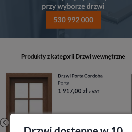
przy wyborze drzwi
530 992 000
Produkty z kategorii Drzwi wewnętrzne
Drzwi Porta Cordoba
Porta
1 917,00
zł
z VAT
Drzwi dostępne w 10