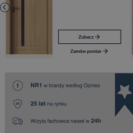
Zobacz
Zamów pomiar
Za