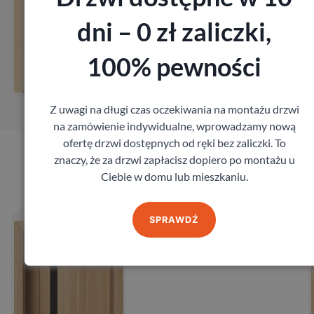
dni – 0 zł zaliczki,
Zobacz
Zob
100% pewności
ów pomiar
Zamów 
Z uwagi na długi czas oczekiwania na montażu drzwi
na zamówienie indywidualne, wprowadzamy nową
ofertę drzwi dostępnych od ręki bez zaliczki. To
znaczy, że za drzwi zapłacisz dopiero po montażu u
Produkty marki Admar
Ciebie w domu lub mieszkaniu.
 Admar Apollo
Drzwi Ad
SPRAWDŹ
r
Admar
,80
zł
604,8
z VAT