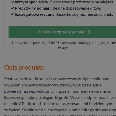
Wizyta specjalisty:
Doradztwo i prezentacja na miejscu.
Precyzyjny pomiar:
Idealne dopasowanie drzwi.
Szczegółowa wycena:
Jasne koszty bez niespodzianek.
Zamów bezpłatny pomiar
Umów się na pomiar już dziś i skorzystaj z najwygodniejszej form
zakupu!
Opis produktu
Postaw na drzwi, które łączą nowoczesny design z solidnym
wykonaniem marki Admar. Wyjątkowy wygląd z gładką
powierzchnią bez widocznych łączeń i modnymi dekorami od
klasycznego dębu po elegancki grafit. Wysoka odporność dzięki
okleinie CPL, która chroni przed zarysowaniami i codziennym
zużyciem. Stabilność na lata zapewnia rama z litego drewna ora
mocne zawiasy gwarantujące płynne działanie. Pełna personali