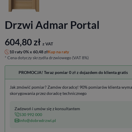
Drzwi Admar Portal
604,80
zł
z VAT
Kup na raty
10 raty 0% x
60,48
zł
* Cena dotyczy skrzydła drzwiowego (VAT 8%)
PROMOCJA! Teraz pomiar 0 zł z dojazdem do klienta gratis
Jak zmówić pomiar? Zamów doradcę! 90% pomiarów klienta wym
skorygowania przez doradcę technicznego
Zadzwoń i umów się z konsultantem
530 992 000
info@dobredrzwi.pl